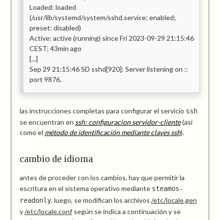
Loaded: loaded
(/usr/lib/systemd/system/sshd.service; enabled;
preset: disabled)
Active: active (running) since Fri 2023-09-29 21:15:46
CEST; 43min ago
[...]
Sep 29 21:15:46 SD sshd[920]: Server listening on ::
port 9876.
las instrucciones completas para configurar el servicio
ssh
se encuentran en
ssh: configuracion servidor-cliente
(así
como el
método de identificación mediante claves ssh
).
cambio de idioma
antes de proceder con los cambios, hay que permitir la
escritura en el sistema operativo mediante
steamos-
. luego, se modifican los archivos
/etc/locale.gen
readonly
y
/etc/locale.conf
según se indica a continuación y se