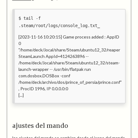
tail -f
.steam/root/logs/console_log.txt
[2023-11-16 10:20:15] Game process added : AppID
0
"/home/deck/.local/share/Steam/ubuntu12_32/reaper
SteamLaunch AppId=4124263896 --
/home/deck/.local/share/Steam/ubuntu12_32/steam-
launch-wrapper -- /usr/bin/flatpak run
com.dosbox.DOSBox -conf
/home/deck/archivo/dos/prince_of_persia/prince.conf"
, ProcID 1996, IP 0.0.0.0:0
[...]
ajustes del mando
los ajustes del mando se cambian desde el icono del mando