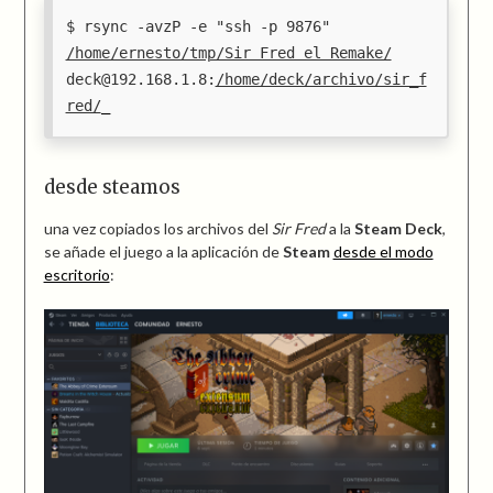
rsync -avzP -e "ssh -p 9876"
/home/ernesto/tmp/Sir Fred el Remake/
deck@192.168.1.8:
/home/deck/archivo/sir_f
red/
desde steamos
una vez copiados los archivos del
Sir Fred
a la
Steam Deck
,
se añade el juego a la aplicación de
Steam
desde el modo
escritorio
: