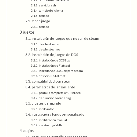
cambio de contraseña
servidor ssh
cambio de idioma
teclado
modo juego
teclado
juegos
instalación de juegos que no son de steam
desde ubuntu
desde steamos
instalación de juegos de DOS
instalación de DOSBox
instalación de Flatseal
lanzador de DOSBox para Steam
dosbox-0.74-3.conf
compatibilidad con steam
parámetros de lanzamiento
pantalla completa ó fullscreen
depuración ó condebug
ajustes del mando
modo ratón
ilustración y fondo personalizado
modificación manual
vía steamgriddb
atajos
capturas de pantalla ó screenshots