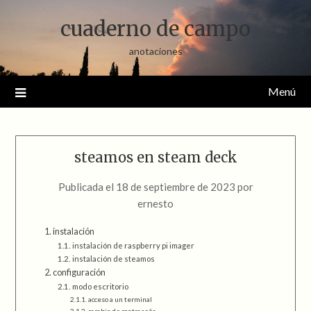
Saltar
cuaderno de campo
al
contenido
anotaciones
Menú
steamos en steam deck
Publicada el
18 de septiembre de 2023
por
ernesto
instalación
instalación de raspberry pi imager
instalación de steamos
configuración
modo escritorio
acceso a un terminal