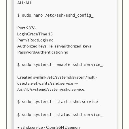
ALL:ALL
sudo nano /etc/ssh/sshd_config
Port 9876
LoginGraceTime 15
PermitRootLogin no
AuthorizedKeysFile .ssh/authorized_keys
PasswordAuthentication no
sudo systemctl enable sshd.service
Created symlink /etc/systemd/system/multi-
user.target.wants/sshd.service →
/usr/lib/systemd/system/sshd.service.
sudo systemctl start sshd.service
sudo systemctl status sshd.service
● sshd.service - OpenSSH Daemon