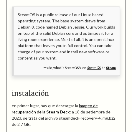
SteamOS is a public release of our Linux-based
operating system. The base system draws from
Debian 8, code named Debian Jessie. Our work builds
on top of the solid Debian core and optimizes it for a
living room experience. Most of all, it is an open Linux
platform that leaves you in full control. You can take
charge of your system and install new software or
content as you want.
«So, what is SteamOS?» en
SteamO
S
de
Steam
.
instalación
en primer lugar, hay que descargar la
imagen de
recuperación de la
Steam Deck
: a 18 de setiembre de
2023, se trata del archivo
steamdeck-recovery-4.img.bz2
de 2,7 GB.