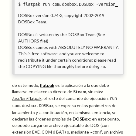
flatpak run com.dosbox.DOSBox -version
DOSBox version 0.74-3, copyright 2002-2019
DOSBox Team.
DOSBox is written by the DOSBox Team (See
AUTHORS file))
DOSBox comes with ABSOLUTELY NO WARRANTY.
This is free software, and you are welcome to
redistribute it under certain conditions; please read
the COPYING file thoroughly before doing so.
de este modo,
flatpak
es la aplicación a la que debe
llamarse en el acceso directo de
Steam
, sin más:
/usr/bin/flatpak
. el resto del comando de ejecución,
run
, se expresa en los parámetros de
com.dosbox.DOSBox
lanzamiento y, a continuación, en la misma sentencia, se
declaran las órdenes propias de
DOSBox
: en este punto,
se puede cargar un archivo ejecutable de DOS (con
extensión EXE, COM ó BAT) o, mediante
,
un archivo
-conf