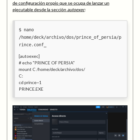
de configuración propio que se ocupa de lanzar un
ejecutable desde la sección
autoexec
:
nano
/home/deck/archivo/dos/prince_of_persia/p
rince.conf
[autoexec]
# echo "PRINCE OF PERSIA"
mount C /home/deck/archivo/dos/
C:
cd prince~1
PRINCE.EXE