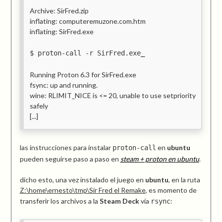
Archive: SirFred.zip
inflating: computeremuzone.com.htm
inflating: SirFred.exe
proton-call -r SirFred.exe
Running Proton 6.3 for SirFred.exe
fsync: up and running.
wine: RLIMIT_NICE is <= 20, unable to use setpriority
safely
[...]
las instrucciones para instalar
en
ubuntu
proton-call
pueden seguirse paso a paso en
steam + proton en ubuntu
.
dicho esto, una vez instalado el juego en
ubuntu
, en la ruta
Z:\home\ernesto\tmp\Sir Fred el Remake
, es momento de
transferir los archivos a la
Steam Deck
vía
:
rsync