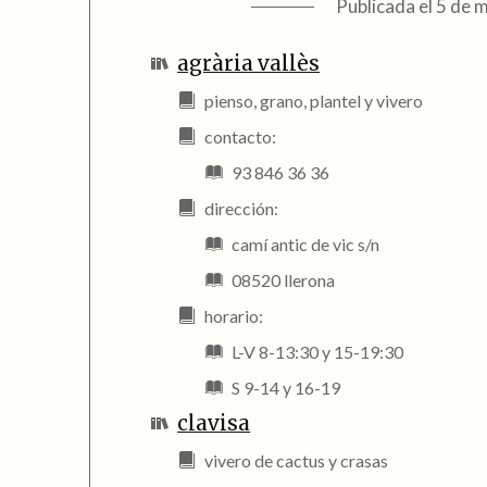
Publicada el
5 de 
agrària vallès
pienso, grano, plantel y vivero
contacto:
93 846 36 36
dirección:
camí antic de vic s/n
08520 llerona
horario:
L-V 8-13:30 y 15-19:30
S 9-14 y 16-19
clavisa
vivero de cactus y crasas