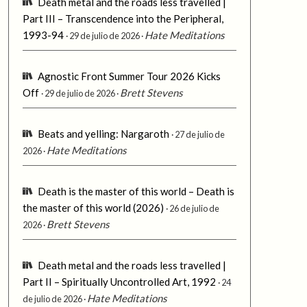
Death metal and the roads less travelled |
Part III – Transcendence into the Peripheral,
1993-94
Hate Meditations
29 de julio de 2026
Agnostic Front Summer Tour 2026 Kicks
Off
Brett Stevens
29 de julio de 2026
Beats and yelling: Nargaroth
27 de julio de
Hate Meditations
2026
Death is the master of this world – Death is
the master of this world (2026)
26 de julio de
Brett Stevens
2026
Death metal and the roads less travelled |
Part II – Spiritually Uncontrolled Art, 1992
24
Hate Meditations
de julio de 2026