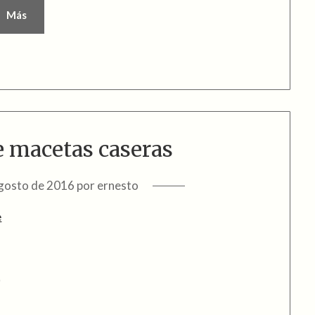
Más
e macetas caseras
gosto de 2016
por
ernesto
)