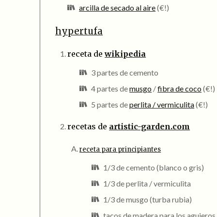
arcilla de secado al aire
(€!)
hypertufa
receta de
wikipedia
3 partes de cemento
4 partes de
musgo
/
fibra de coco
(€!)
5 partes de
perlita / vermiculita
(€!)
recetas de
artistic-garden.com
receta para principiantes
1/3 de cemento (blanco o gris)
1/3 de perlita / vermiculita
1/3 de musgo (turba rubia)
tacos de madera para los agujeros