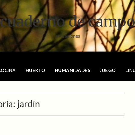
cuaderno de camp
anotaciones
COCINA
HUERTO
HUMANIDADES
JUEGO
LIN
ría:
jardín