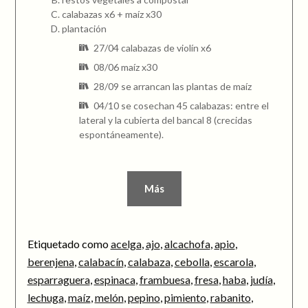
calabazas x6 + maíz x30
plantación
27/04 calabazas de violín x6
08/06 maíz x30
28/09 se arrancan las plantas de maíz
04/10 se cosechan 45 calabazas: entre el
lateral y la cubierta del bancal 8 (crecidas
espontáneamente).
Más
Etiquetado como
acelga
,
ajo
,
alcachofa
,
apio
,
berenjena
,
calabacín
,
calabaza
,
cebolla
,
escarola
,
esparraguera
,
espinaca
,
frambuesa
,
fresa
,
haba
,
judía
,
lechuga
,
maíz
,
melón
,
pepino
,
pimiento
,
rabanito
,