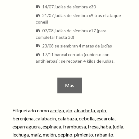
14/07 judías de siembra x30
21/07 judías de siembra x9 tras el ataque
conejil
07/08 judías de siembra x17 (para
completar hasta 30)
23/08 se siembran 4 matas de judías
17/11 bancal cerrado (cubierto con
antihierbas): se recogen 4 kilos de judías.
Más
Etiquetado como
acelga
,
ajo
,
alcachofa
,
apio
,
berenjena
,
calabacín
,
calabaza
,
cebolla
,
escarola
,
esparraguera
,
espinaca
,
frambuesa
,
fresa
,
haba
,
judía
,
lechuga
,
maíz
,
melón
,
pepino
,
pimiento
,
rabanito
,