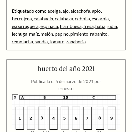
Etiquetado como
acelga
,
ajo
,
alcachofa
,
apio
,
berenjena
,
calabacín
,
calabaza
,
cebolla
,
escarola
,
esparraguera
,
espinaca
,
frambuesa
,
fresa
,
haba
,
judía
,
lechuga
,
maíz
,
melón
,
pepino
,
pimiento
,
rabanito
,
remolacha
,
sandía
,
tomate
,
zanahoria
huerto del año 2021
Publicada el
5 de marzo de 2021
por
ernesto