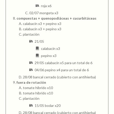
roja x6
02/07 mongeta x3
compuestas + quenopodiáceas + cucurbitáceas
calabacín x3 + pepino x3
calabacín x3 + pepino x3
plantación
21/05
calabacín x3
pepino x3
29/05 calabacín x5 para un total de 6
04/06 pepino x4 para un total de 6
28/08 bancal cerrado (cubierto con antihierba)
fuera de rotación
tomate híbrido x10
tomate híbrido x10
plantación
15/05 bodar x20
28/08 bancal cerrado (cubierto con antihierba)