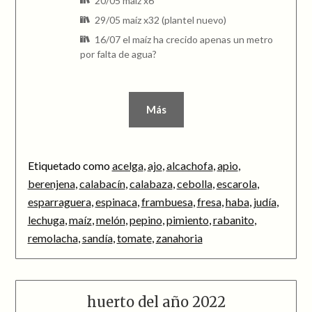
20/05 maíz x6
29/05 maíz x32 (plantel nuevo)
16/07 el maíz ha crecido apenas un metro
por falta de agua?
Más
Etiquetado como
acelga
,
ajo
,
alcachofa
,
apio
,
berenjena
,
calabacín
,
calabaza
,
cebolla
,
escarola
,
esparraguera
,
espinaca
,
frambuesa
,
fresa
,
haba
,
judía
,
lechuga
,
maíz
,
melón
,
pepino
,
pimiento
,
rabanito
,
remolacha
,
sandía
,
tomate
,
zanahoria
huerto del año 2022