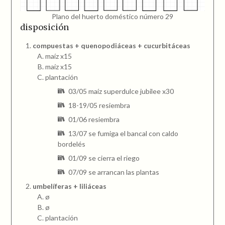
Plano del huerto doméstico número 29
disposición
compuestas + quenopodiáceas + cucurbitáceas
maíz x15
maíz x15
plantación
03/05 maíz superdulce jubilee x30
18-19/05 resiembra
01/06 resiembra
13/07 se fumiga el bancal con caldo
bordelés
01/09 se cierra el riego
07/09 se arrancan las plantas
umbelíferas + liliáceas
ø
ø
plantación