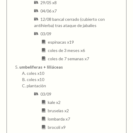
29/05 x8
04/06 x7
12/08 bancal cerrado (cubierto con
antihierba) tras ataque de jabalíes
03/09
espinacas x19
coles de 3 meses x6
coles de 7 semanas x7
umbelíferas + liliáceas
coles x10
coles x10
plantación
03/09
kale x2
bruselas x2
lombarda x7
brocoli x9