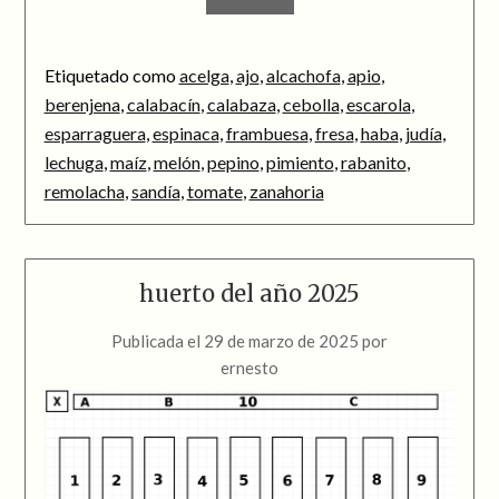
Etiquetado como
acelga
,
ajo
,
alcachofa
,
apio
,
berenjena
,
calabacín
,
calabaza
,
cebolla
,
escarola
,
esparraguera
,
espinaca
,
frambuesa
,
fresa
,
haba
,
judía
,
lechuga
,
maíz
,
melón
,
pepino
,
pimiento
,
rabanito
,
remolacha
,
sandía
,
tomate
,
zanahoria
huerto del año 2025
Publicada el
29 de marzo de 2025
por
ernesto