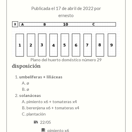
Publicada el
17 de abril de 2022
por
ernesto
Plano del huerto doméstico número 29
disposición
umbelíferas + liliáceas
ø
ø
solanáceas
pimiento x6 + tomateras x4
berenjena x6 + tomateras x4
plantación
22/05
pimiento x6