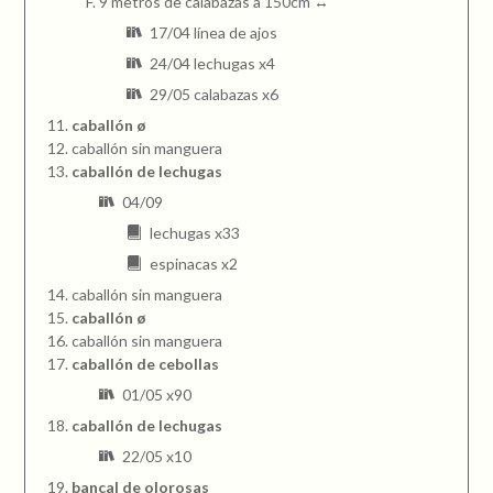
9 metros de calabazas a 150cm ↔
17/04 línea de ajos
24/04 lechugas x4
29/05 calabazas x6
caballón ø
caballón sin manguera
caballón de lechugas
04/09
lechugas x33
espinacas x2
caballón sin manguera
caballón ø
caballón sin manguera
caballón de cebollas
01/05 x90
caballón de lechugas
22/05 x10
bancal de olorosas