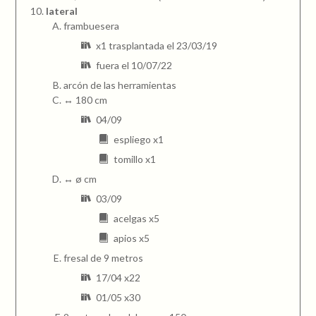
lateral
frambuesera
x1 trasplantada el 23/03/19
fuera el 10/07/22
arcón de las herramientas
↔ 180 cm
04/09
espliego x1
tomillo x1
↔ ø cm
03/09
acelgas x5
apios x5
fresal de 9 metros
17/04 x22
01/05 x30