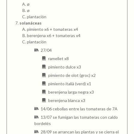
ø
ø
plantación
solanáceas
pimiento x6 + tomateras x4
berenjena x6 + tomateras x4
plantación
27/04
ramellet x8
pimiento dulce x3
pimiento de olot (groc) x2
pimiento italià (verd) x1
berenjena larga negra x3
berenjena blanca x3
14/06 cebollas entre las tomateras de 7A
13/07 se fumigan las tomateras con caldo
bordelés
28/09 se arrancan las plantas y se cierra el