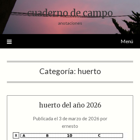
Saltar
cuaderno de campo
al
contenido
anotaciones
Menú
Categoría:
huerto
huerto del año 2026
Publicada el
3 de marzo de 2026
por
ernesto