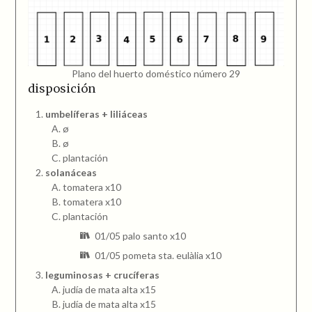
Plano del huerto doméstico número 29
disposición
umbelíferas + liliáceas
ø
ø
plantación
solanáceas
tomatera x10
tomatera x10
plantación
01/05 palo santo x10
01/05 pometa sta. eulàlia x10
leguminosas + crucíferas
judía de mata alta x15
judía de mata alta x15