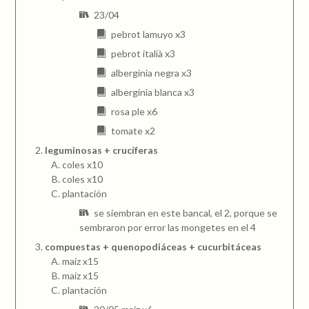
23/04
pebrot lamuyo x3
pebrot italià x3
alberginia negra x3
alberginia blanca x3
rosa ple x6
tomate x2
leguminosas + crucíferas
coles x10
coles x10
plantación
se siembran en este bancal, el 2, porque se
sembraron por error las mongetes en el 4
compuestas + quenopodiáceas + cucurbitáceas
maíz x15
maíz x15
plantación