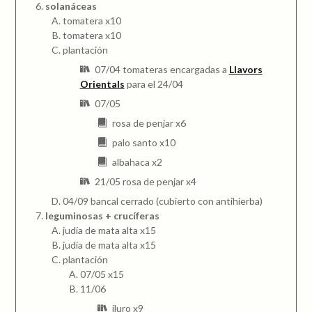
solanáceas
tomatera x10
tomatera x10
plantación
07/04 tomateras encargadas a
Llavors
Orientals
para el 24/04
07/05
rosa de penjar x6
palo santo x10
albahaca x2
21/05 rosa de penjar x4
04/09 bancal cerrado (cubierto con antihierba)
leguminosas + crucíferas
judía de mata alta x15
judía de mata alta x15
plantación
07/05 x15
11/06
iluro x9