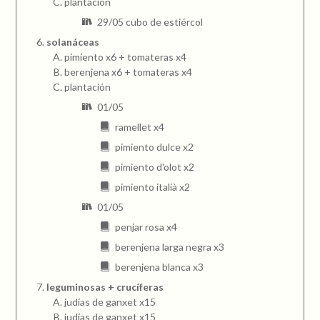
plantación
29/05 cubo de estiércol
solanáceas
pimiento x6 + tomateras x4
berenjena x6 + tomateras x4
plantación
01/05
ramellet x4
pimiento dulce x2
pimiento d'olot x2
pimiento italià x2
01/05
penjar rosa x4
berenjena larga negra x3
berenjena blanca x3
leguminosas + crucíferas
judías de ganxet x15
judías de ganxet x15