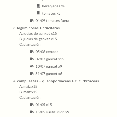
berenjenas x6
tomates x8
04/09 tomates fuera
leguminosas + crucíferas
judías de ganxet x15
judías de ganxet x15
plantación
05/06 cerrado
02/07 ganxet x15
10/07 ganxet x9
31/07 ganxet x6
compuestas + quenopodiáceas + cucurbitáceas
maíz x15
maíz x15
plantación
01/05 x15
15/05 sustitución x9