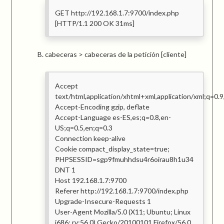
GET http://192.168.1.7:9700/index.php
[HTTP/1.1 200 OK 31ms]
cabeceras > cabeceras de la petición [cliente]
Accept
text/html,application/xhtml+xml,application/xml;q=0.9
Accept-Encoding gzip, deflate
Accept-Language es-ES,es;q=0.8,en-
US;q=0.5,en;q=0.3
Connection keep-alive
Cookie compact_display_state=true;
PHPSESSID=sgp9fmuhhdsu4r6oirau8h1u34
DNT 1
Host 192.168.1.7:9700
Referer http://192.168.1.7:9700/index.php
Upgrade-Insecure-Requests 1
User-Agent Mozilla/5.0 (X11; Ubuntu; Linux
i686; rv:56.0) Gecko/20100101 Firefox/56.0