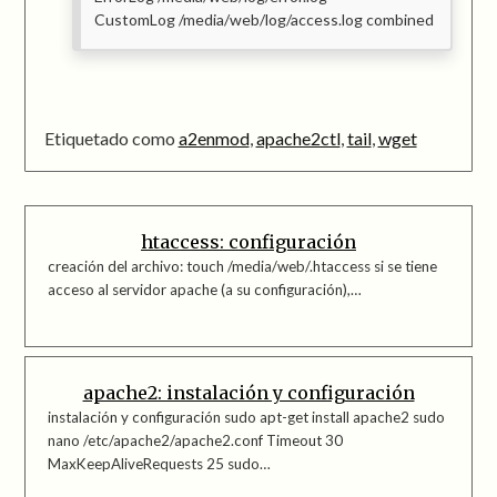
CustomLog /media/web/log/access.log combined
Etiquetado como
a2enmod
,
apache2ctl
,
tail
,
wget
htaccess: configuración
creación del archivo: touch /media/web/.htaccess si se tiene
acceso al servidor apache (a su configuración),…
apache2: instalación y configuración
instalación y configuración sudo apt-get install apache2 sudo
nano /etc/apache2/apache2.conf Timeout 30
MaxKeepAliveRequests 25 sudo…