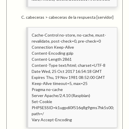
cabeceras > cabeceras de la respuesta [servidor]
Cache-Control no-store, no-cache, must-
revalidate, post-check=0, pre-check=0
Connection Keep-Alive
Content-Encoding gzip
Content-Length 2861
Content-Type text/html; charset=UTF-8
Date Wed, 25 Oct 2017 16:54:18 GMT
Expires Thu, 19 Nov 1981 08:52:00 GMT
Keep-Alive timeout=5, max=25
Pragma no-cache
Server Apache/2.4.10 (Raspbian)
Set-Cookie
PHPSESSID=k1ugpdi0f516q8g9gms7hk5s00;
path=/
Vary Accept-Encoding