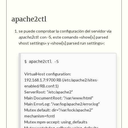
apache2ctl
se puede comprobar la configuración del servidor vía
apache2ctl
: con -S, este comando «show[s] parsed
vhost settings» y «show[s] parsed run settings»:
apache2ctl -S
VirtualHost configuration:
192.168.1.7:9700 RB (/etc/apache2/sites-
enabled/RB.conf:1)
ServerRoot: "/etc/apache2"
Main DocumentRoot: "/var/www/html"
Main ErrorLog: "/var/log/apache2/error.log"
Mutex default: dir="/var/lock/apache2"
mechanism=fcntl
Mutex mpm-accept: using_defaults
Mutex watchdog-callback: using_defaults