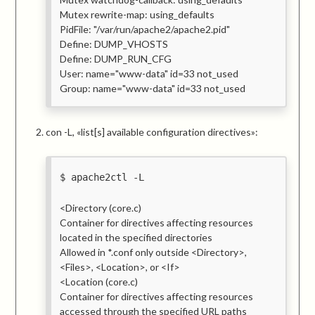
Mutex rewrite-map: using_defaults
PidFile: "/var/run/apache2/apache2.pid"
Define: DUMP_VHOSTS
Define: DUMP_RUN_CFG
User: name="www-data" id=33 not_used
Group: name="www-data" id=33 not_used
con -L, «list[s] available configuration directives»:
apache2ctl -L
<Directory (core.c)
Container for directives affecting resources
located in the specified directories
Allowed in *.conf only outside <Directory>,
<Files>, <Location>, or <If>
<Location (core.c)
Container for directives affecting resources
accessed through the specified URL paths