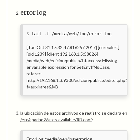
error.log
tail -f /media/web/log/error.log
[Tue Oct 31 17:32:47.816257 2017] [core:alert]
[pid 1239] [client 192.168.1.5:58826]
/media/web/edicion/publico/.htaccess: Missing
envariable expression for SetEnvIfNoCase,
referer:
http://192.168.1.3:9300/edicion/publico/editor.php?
f=auxiliares&i=B
la ubicación de estos archivos de registro se declara en
/etc/apache2/sites-available/RB.conf
:
ErrorLog /media/web/log/error.log