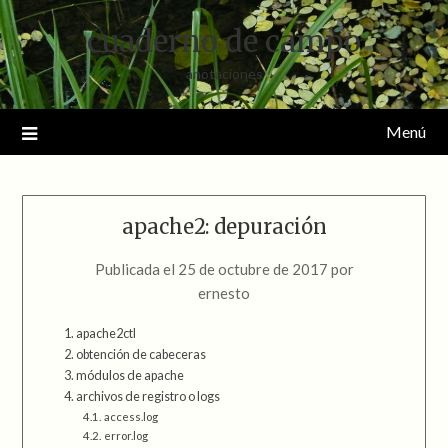
Saltar
cuaderno de campo
al
contenido
anotaciones
Menú
apache2: depuración
Publicada el
25 de octubre de 2017
por
ernesto
apache2ctl
obtención de cabeceras
módulos de apache
archivos de registro o logs
access.log
error.log