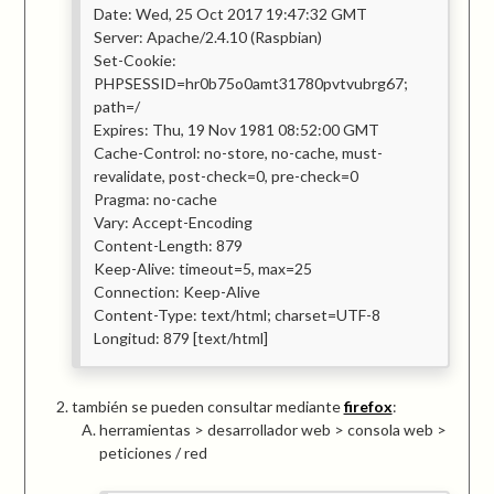
Date: Wed, 25 Oct 2017 19:47:32 GMT
Server: Apache/2.4.10 (Raspbian)
Set-Cookie:
PHPSESSID=hr0b75o0amt31780pvtvubrg67;
path=/
Expires: Thu, 19 Nov 1981 08:52:00 GMT
Cache-Control: no-store, no-cache, must-
revalidate, post-check=0, pre-check=0
Pragma: no-cache
Vary: Accept-Encoding
Content-Length: 879
Keep-Alive: timeout=5, max=25
Connection: Keep-Alive
Content-Type: text/html; charset=UTF-8
Longitud: 879 [text/html]
también se pueden consultar mediante
firefox
:
herramientas > desarrollador web > consola web >
peticiones / red