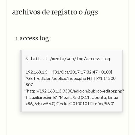
archivos de registro o
logs
access.log
tail -f /media/web/log/access.log
192.168.1.5 - - [31/Oct/2017:17:32:47 +0100]
"GET /edicion/publico/index.php HTTP/1.1" 500
807
"http://192.168.1.3:9300/edicion/publico/editor.php?
f=auxiliares&i=B" "Mozilla/5.0 (X11; Ubuntu; Linux
x86_64; rv:56.0) Gecko/20100101 Firefox/56.0"