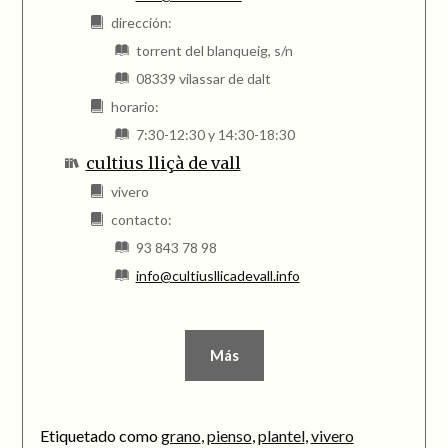
dirección:
torrent del blanqueig, s/n
08339 vilassar de dalt
horario:
7:30-12:30 y 14:30-18:30
cultius lliçà de vall
vivero
contacto:
93 843 78 98
info@cultiusllicadevall.info
Más
Etiquetado como
grano
,
pienso
,
plantel
,
vivero