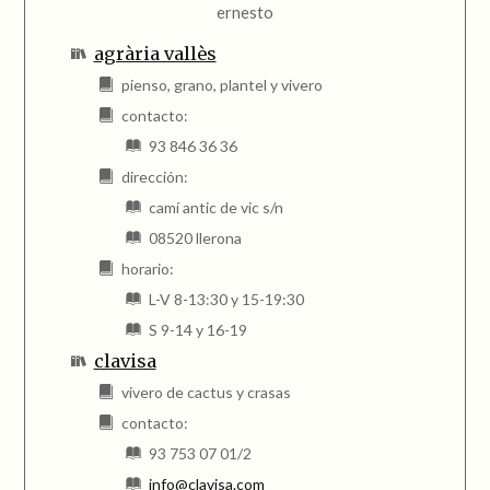
ernesto
agrària vallès
pienso, grano, plantel y vivero
contacto:
93 846 36 36
dirección:
camí antic de vic s/n
08520 llerona
horario:
L-V 8-13:30 y 15-19:30
S 9-14 y 16-19
clavisa
vivero de cactus y crasas
contacto:
93 753 07 01/2
info@clavisa.com