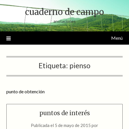
Saltar
cuaderno de campo
al
contenido
anotaciones
Menú
Etiqueta:
pienso
punto de obtención
puntos de interés
Publicada el
5 de mayo de 2015
por