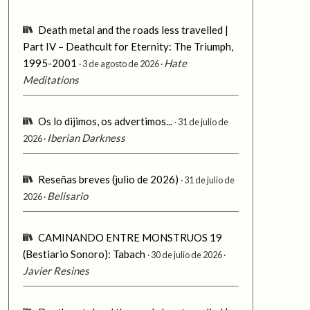
Death metal and the roads less travelled |
Part IV – Deathcult for Eternity: The Triumph,
1995-2001
Hate
3 de agosto de 2026
Meditations
Os lo dijimos, os advertimos...
31 de julio de
Iberian Darkness
2026
Reseñas breves (julio de 2026)
31 de julio de
Belisario
2026
CAMINANDO ENTRE MONSTRUOS 19
(Bestiario Sonoro): Tabach
30 de julio de 2026
Javier Resines