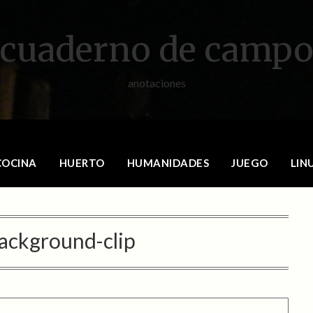
cuaderno de camp
anotaciones
COCINA
HUERTO
HUMANIDADES
JUEGO
LIN
ackground-clip