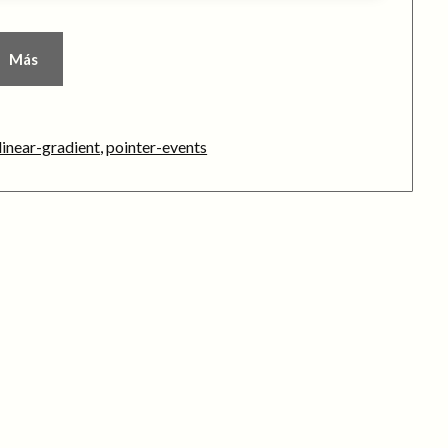
Más
linear-gradient
,
pointer-events