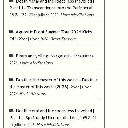
Death metal and the roads less travelled |
Part III – Transcendence into the Peripheral,
1993-94
Hate Meditations
29 de julio de 2026
Agnostic Front Summer Tour 2026 Kicks
Off
Brett Stevens
29 de julio de 2026
Beats and yelling: Nargaroth
27 de julio de
Hate Meditations
2026
Death is the master of this world – Death is
the master of this world (2026)
26 de julio de
Brett Stevens
2026
Death metal and the roads less travelled |
Part II – Spiritually Uncontrolled Art, 1992
24
Hate Meditations
de julio de 2026