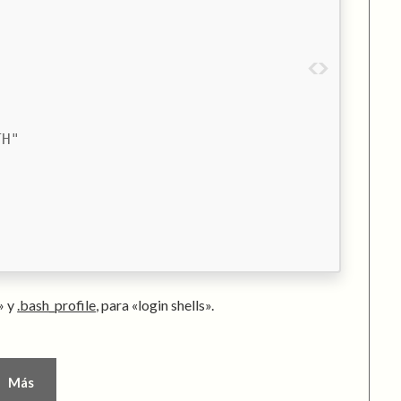
TH"
» y
.bash_profile
, para «login shells».
Más