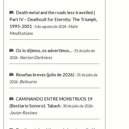
Death metal and the roads less travelled |
Part IV – Deathcult for Eternity: The Triumph,
1995-2001
Hate
3 de agosto de 2026
Meditations
Os lo dijimos, os advertimos...
31 de julio de
Iberian Darkness
2026
Reseñas breves (julio de 2026)
31 de julio de
Belisario
2026
CAMINANDO ENTRE MONSTRUOS 19
(Bestiario Sonoro): Tabach
30 de julio de 2026
Javier Resines