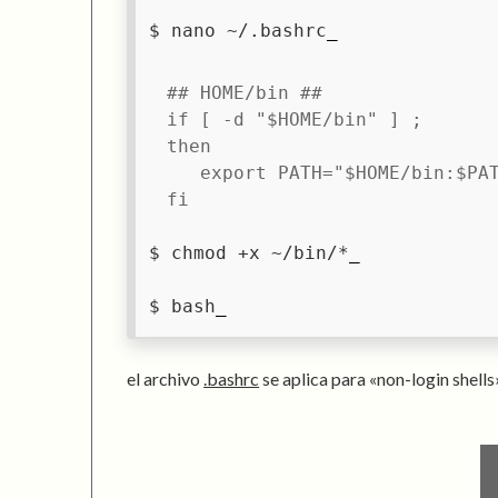
nano ~/.bashrc
## HOME/bin ##
if [ -d "$HOME/bin" ] ;
then
   export PATH="$HOME/bin:$PA
fi
chmod +x ~/bin/*
bash
el archivo
.bashrc
se aplica para «non-login shells