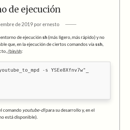
no de ejecución
iembre de 2019
por
ernesto
n entorno de ejecución
sh
(más ligero, más rápido) y no
ble que, en la ejecución de ciertos comandos vía
ssh
,
cto,
/bin/sh
:
youtube_to_mpd -s YSEe8Xfnv7w"
 el comando
youtube-dl
para su desarrollo y, en el
(no está disponible).