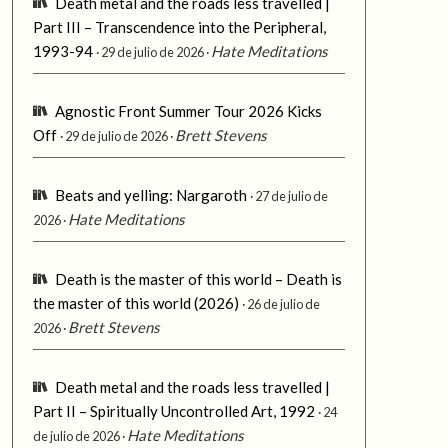
Death metal and the roads less travelled |
Part III – Transcendence into the Peripheral,
1993-94
Hate Meditations
29 de julio de 2026
Agnostic Front Summer Tour 2026 Kicks
Off
Brett Stevens
29 de julio de 2026
Beats and yelling: Nargaroth
27 de julio de
Hate Meditations
2026
Death is the master of this world – Death is
the master of this world (2026)
26 de julio de
Brett Stevens
2026
Death metal and the roads less travelled |
Part II – Spiritually Uncontrolled Art, 1992
24
Hate Meditations
de julio de 2026