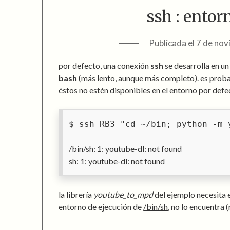
ssh : entor
Publicada el
7 de nov
por defecto, una conexión
ssh
se desarrolla en u
bash
(más lento, aunque más completo). es proba
éstos no estén disponibles en el entorno por defe
ssh RB3 "cd ~/bin; python -m 
/bin/sh: 1: youtube-dl: not found
sh: 1: youtube-dl: not found
la librería
youtube_to_mpd
del ejemplo necesita
entorno de ejecución de
/bin/sh
, no lo encuentra 