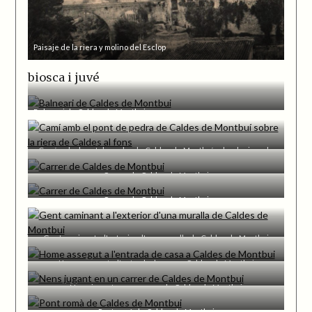
Paisaje de la riera y molino del Esclop
biosca i juvé
Balneari de Caldes de Montbui
Camí amb el pont de pedra de Caldes de Montbuí sobre la riera de
Caldes al fons
Carrer de Caldes de Montbui
Carrer de Caldes de Montbui
Gent caminant a l'exterior d'una muralla de Caldes de Montbui
Home assegut a l'entrada de casa a Caldes de Montbui
Nens jugant en un carrer de Caldes de Montbui
Pont romà de Caldes de Montbui