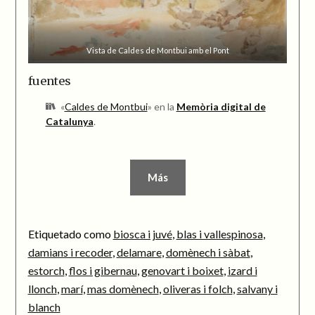
Vista de Caldes de Montbui amb el Pont
fuentes
«
Caldes de Montbui
» en la
Memòria digital de
Catalunya
.
Más
Etiquetado como
biosca i juvé
,
blas i vallespinosa
,
damians i recoder
,
delamare
,
domènech i sàbat
,
estorch
,
flos i gibernau
,
genovart i boixet
,
izard i
llonch
,
marí
,
mas domènech
,
oliveras i folch
,
salvany i
blanch