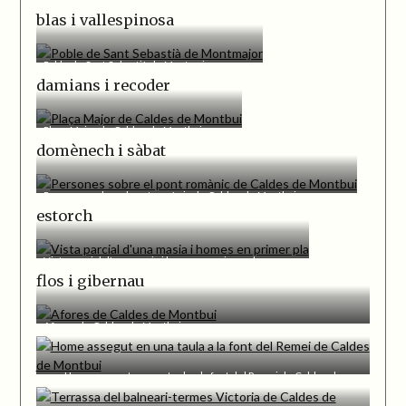
blas i vallespinosa
Poble de Sant Sebastià de Montmajor
damians i recoder
Plaça Major de Caldes de Montbui
domènech i sàbat
Persones sobre el pont romànic de Caldes de Montbui
estorch
Vista parcial d'una masia i homes en primer pla
flos i gibernau
Afores de Caldes de Montbui
Home assegut en una taula a la font del Remei de Caldes de
Montbui