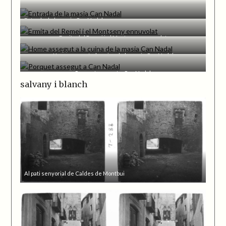
Entrada de la masia Can Nadal
Ermita del Remei i el Montseny ennuvolat
Home assegut a la cuina de la masia Can Nadal
Porquet assegut a Can Nadal
salvany i blanch
Al pati senyorial de Caldes de Montbui