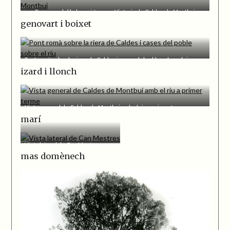
Terrassa del balneari-termes Victoria de Caldes de Montbui
genovart i boixet
Pont romà sobre la riera de Caldes i cases del poble sobre el riu
izard i llonch
Vista general de Caldes de Montbui amb el riu a primer terme
marí
Vista lateral de Can Mestres
mas domènech