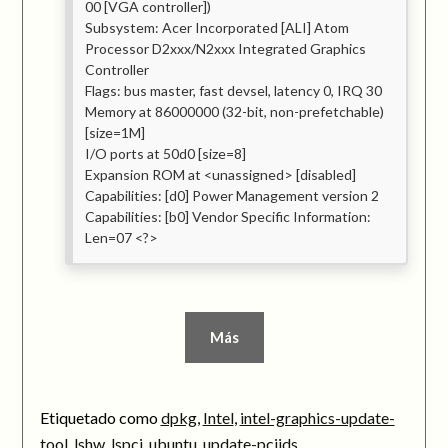
00 [VGA controller])
Subsystem: Acer Incorporated [ALI] Atom
Processor D2xxx/N2xxx Integrated Graphics
Controller
Flags: bus master, fast devsel, latency 0, IRQ 30
Memory at 86000000 (32-bit, non-prefetchable)
[size=1M]
I/O ports at 50d0 [size=8]
Expansion ROM at <unassigned> [disabled]
Capabilities: [d0] Power Management version 2
Capabilities: [b0] Vendor Specific Information:
Len=07 <?>
Más
Etiquetado como
dpkg
,
Intel
,
intel-graphics-update-
tool
,
lshw
,
lspci
,
ubuntu
,
update-pciids