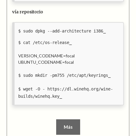
vía repositorio
sudo dpkg --add-architecture i386
cat /etc/os-release
VERSION_CODENAME=focal
UBUNTU_CODENAME=focal
sudo mkdir -pm755 /etc/apt/keyrings
wget -O - https://dl.winehq.org/wine-
builds/winehq.key
Más