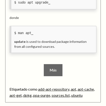
sudo apt upgrade
donde
man apt
update
is used to download package information
from all configured sources.
Más
Etiquetado como
add-apt-repository
,
apt
,
apt-cache
,
apt-get
,
dpkg
,
ppa-purge
,
sources.list
,
ubuntu