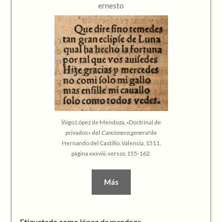
ernesto
Íñigo López de Mendoza, «Doctrinal de
privados» del
Cancionero general
de
Hernando del Castillo, Valencia, 1511,
página xxxviii, versos 155-162.
Más
Etiquetado como
lópez de mendoza