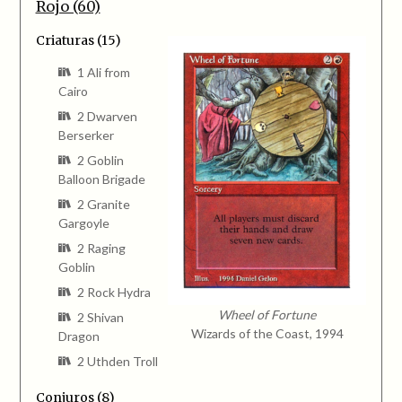
Rojo (60)
Criaturas (15)
1 Ali from
Cairo
2 Dwarven
Berserker
2 Goblin
Balloon Brigade
2 Granite
Gargoyle
2 Raging
Goblin
2 Rock Hydra
Wheel of Fortune
2 Shivan
Wizards of the Coast, 1994
Dragon
2 Uthden Troll
Conjuros (8)