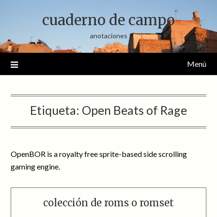
Saltar
cuaderno de campo
al
contenido
anotaciones
Menú
Etiqueta:
Open Beats of Rage
OpenBOR is a royalty free sprite-based side scrolling
gaming engine.
colección de roms o romset