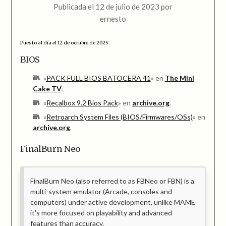
Publicada el
12 de julio de 2023
por
ernesto
Puesto al día el 12 de octubre de 2025.
BIOS
«
PACK FULL BIOS BATOCERA 41
» en
The Mini
Cake TV
.
«
Recalbox 9.2 Bios Pack
» en
archive.org
.
«
Retroarch System Files (BIOS/Firmwares/OSs)
» en
archive.org
.
FinalBurn Neo
FinalBurn Neo (also referred to as FBNeo or FBN) is a
multi-system emulator (Arcade, consoles and
computers) under active development, unlike MAME
it's more focused on playability and advanced
features than accuracy.