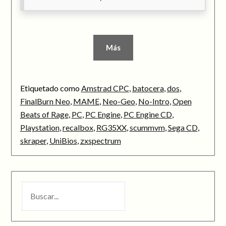
Más
Etiquetado como
Amstrad CPC
,
batocera
,
dos
,
FinalBurn Neo
,
MAME
,
Neo-Geo
,
No-Intro
,
Open
Beats of Rage
,
PC
,
PC Engine
,
PC Engine CD
,
Playstation
,
recalbox
,
RG35XX
,
scummvm
,
Sega CD
,
skraper
,
UniBios
,
zxspectrum
BUSCAR