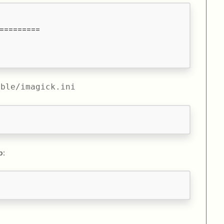
=========
able/imagick.ini
p
: