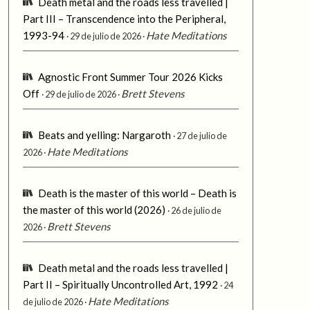
Death metal and the roads less travelled |
Part III – Transcendence into the Peripheral,
1993-94
Hate Meditations
29 de julio de 2026
Agnostic Front Summer Tour 2026 Kicks
Off
Brett Stevens
29 de julio de 2026
Beats and yelling: Nargaroth
27 de julio de
Hate Meditations
2026
Death is the master of this world – Death is
the master of this world (2026)
26 de julio de
Brett Stevens
2026
Death metal and the roads less travelled |
Part II – Spiritually Uncontrolled Art, 1992
24
Hate Meditations
de julio de 2026