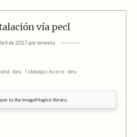
talación vía pecl
abril de 2017
por
ernesto
wand-dev libmagickcore-dev
per to the ImageMagick library.