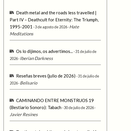
Death metal and the roads less travelled |
Part IV – Deathcult for Eternity: The Triumph,
1995-2001
Hate
3 de agosto de 2026
Meditations
Os lo dijimos, os advertimos...
31 de julio de
Iberian Darkness
2026
Reseñas breves (julio de 2026)
31 de julio de
Belisario
2026
CAMINANDO ENTRE MONSTRUOS 19
(Bestiario Sonoro): Tabach
30 de julio de 2026
Javier Resines