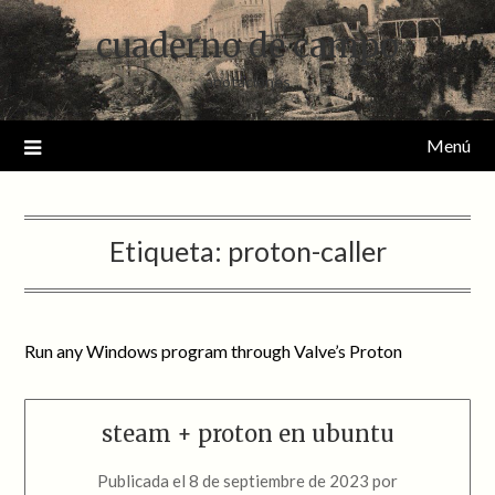
Saltar
cuaderno de campo
al
contenido
anotaciones
Menú
Etiqueta:
proton-caller
Run any Windows program through Valve’s Proton
steam + proton en ubuntu
Publicada el
8 de septiembre de 2023
por