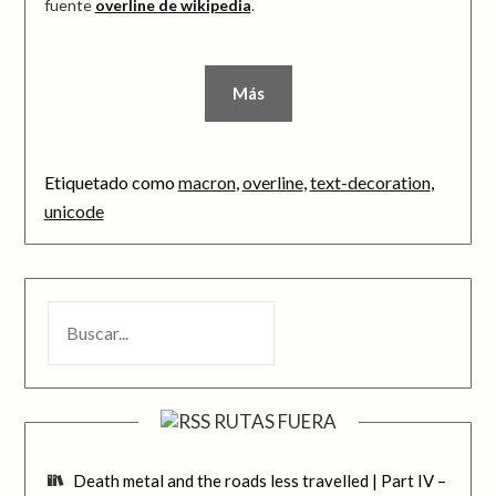
fuente
overline de wikipedia
.
Más
Etiquetado como
macron
,
overline
,
text-decoration
,
unicode
BUSCAR
RUTAS FUERA
Death metal and the roads less travelled | Part IV –