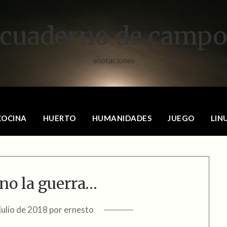
cuaderno de camp
anotaciones
COCINA
HUERTO
HUMANIDADES
JUEGO
LIN
no la guerra…
julio de 2018
por
ernesto