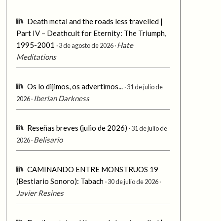
Death metal and the roads less travelled |
Part IV – Deathcult for Eternity: The Triumph,
1995-2001
Hate
3 de agosto de 2026
Meditations
Os lo dijimos, os advertimos...
31 de julio de
Iberian Darkness
2026
Reseñas breves (julio de 2026)
31 de julio de
Belisario
2026
CAMINANDO ENTRE MONSTRUOS 19
(Bestiario Sonoro): Tabach
30 de julio de 2026
Javier Resines