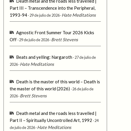
Death metal and the roads less travelled |
Part III – Transcendence into the Peripheral,
1993-94
Hate Meditations
29 de julio de 2026
Agnostic Front Summer Tour 2026 Kicks
Off
Brett Stevens
29 de julio de 2026
Beats and yelling: Nargaroth
27 de julio de
Hate Meditations
2026
Death is the master of this world – Death is
the master of this world (2026)
26 de julio de
Brett Stevens
2026
Death metal and the roads less travelled |
Part II – Spiritually Uncontrolled Art, 1992
24
Hate Meditations
de julio de 2026