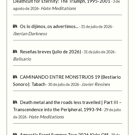
Deathcult for Eternity: The Triumph, 1995-2001
3 de
Hate Meditations
agosto de 2026
Os lo dijimos, os advertimos...
31 de julio de 2026
Iberian Darkness
Reseñas breves (julio de 2026)
31 de julio de 2026
Belisario
CAMINANDO ENTRE MONSTRUOS 19 (Bestiario
Sonoro): Tabach
Javier Resines
30 de julio de 2026
Death metal and the roads less travelled | Part III –
Transcendence into the Peripheral, 1993-94
29 de julio
Hate Meditations
de 2026
Agnostic Front Summer Tour 2026 Kicks Off
29 de