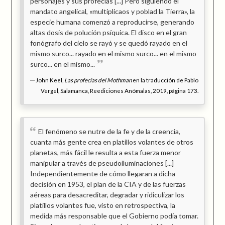
personajes y sus profecías [...] Pero siguiendo el
mandato angelical, «multiplicaos y poblad la Tierra», la
especie humana comenzó a reproducirse, generando
altas dosis de polución psíquica. El disco en el gran
fonógrafo del cielo se rayó y se quedó rayado en el
mismo surco... rayado en el mismo surco... en el mismo
surco... en el mismo...
John Keel,
Las profecías del Mothman
en la traducción de Pablo
Vergel, Salamanca, Reediciones Anómalas, 2019, página 173.
El fenómeno se nutre de la fe y de la creencia,
cuanta más gente crea en platillos volantes de otros
planetas, más fácil le resulta a esta fuerza menor
manipular a través de pseudoiluminaciones [...]
Independientemente de cómo llegaran a dicha
decisión en 1953, el plan de la CIA y de las fuerzas
aéreas para desacreditar, degradar y ridiculizar los
platillos volantes fue, visto en retrospectiva, la
medida más responsable que el Gobierno podía tomar.