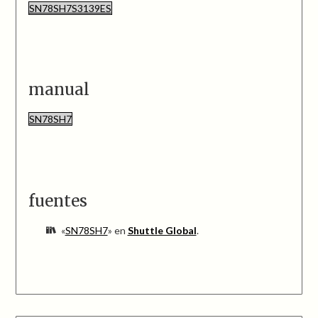
SN78SH7S3139ES
manual
SN78SH7
fuentes
«
SN78SH7
» en
Shuttle Global
.