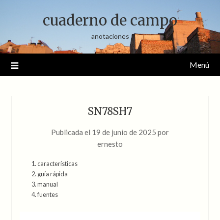
Saltar
cuaderno de campo
al
contenido
anotaciones
Menú
SN78SH7
Publicada el
19 de junio de 2025
por
ernesto
características
guía rápida
manual
fuentes