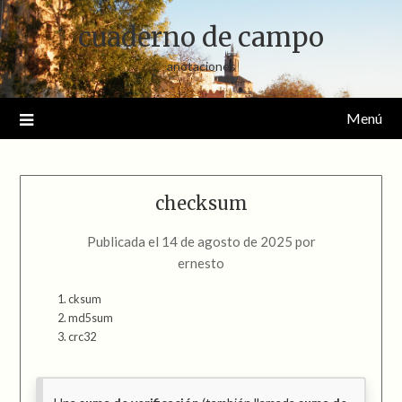
Saltar
cuaderno de campo
al
contenido
anotaciones
Menú
checksum
Publicada el
14 de agosto de 2025
por
ernesto
cksum
md5sum
crc32