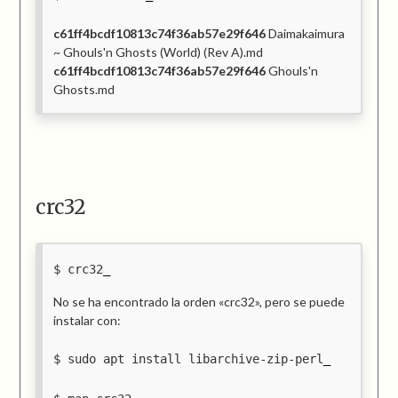
c61ff4bcdf10813c74f36ab57e29f646
Daimakaimura
~ Ghouls'n Ghosts (World) (Rev A).md
c61ff4bcdf10813c74f36ab57e29f646
Ghouls'n
Ghosts.md
crc32
crc32
No se ha encontrado la orden «crc32», pero se puede
instalar con:
sudo apt install libarchive-zip-perl