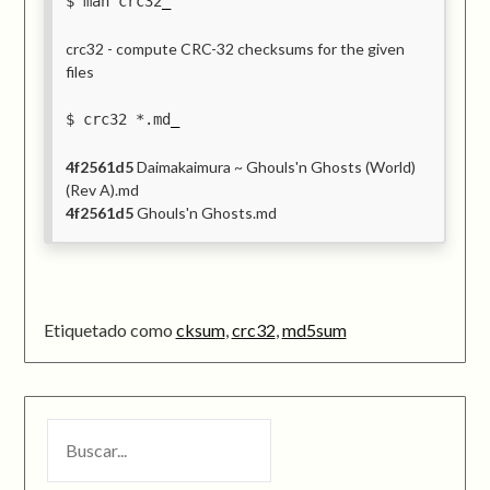
man crc32
crc32 - compute CRC-32 checksums for the given
files
crc32 *.md
4f2561d5
Daimakaimura ~ Ghouls'n Ghosts (World)
(Rev A).md
4f2561d5
Ghouls'n Ghosts.md
Etiquetado como
cksum
,
crc32
,
md5sum
BUSCAR