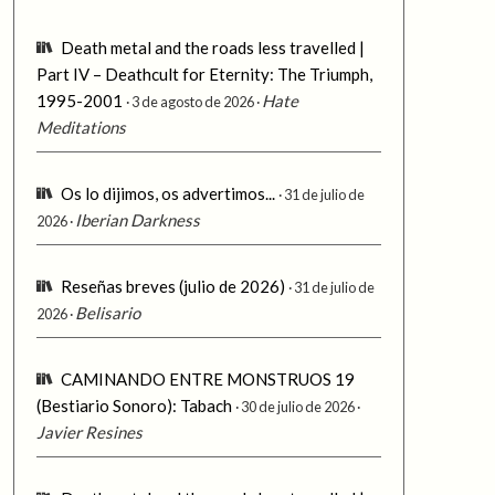
Death metal and the roads less travelled |
Part IV – Deathcult for Eternity: The Triumph,
1995-2001
Hate
3 de agosto de 2026
Meditations
Os lo dijimos, os advertimos...
31 de julio de
Iberian Darkness
2026
Reseñas breves (julio de 2026)
31 de julio de
Belisario
2026
CAMINANDO ENTRE MONSTRUOS 19
(Bestiario Sonoro): Tabach
30 de julio de 2026
Javier Resines