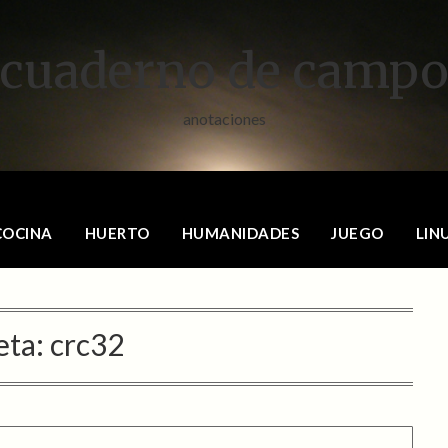
cuaderno de camp
anotaciones
COCINA
HUERTO
HUMANIDADES
JUEGO
LIN
eta:
crc32