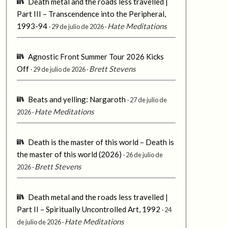
Death metal and the roads less travelled |
Part III – Transcendence into the Peripheral,
1993-94
Hate Meditations
29 de julio de 2026
Agnostic Front Summer Tour 2026 Kicks
Off
Brett Stevens
29 de julio de 2026
Beats and yelling: Nargaroth
27 de julio de
Hate Meditations
2026
Death is the master of this world – Death is
the master of this world (2026)
26 de julio de
Brett Stevens
2026
Death metal and the roads less travelled |
Part II – Spiritually Uncontrolled Art, 1992
24
Hate Meditations
de julio de 2026