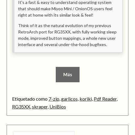
It's a fast & easy to understand operating system
that should make Miyoo Mini / OnionOS users feel
right at home with its similar look & feel!
Think of it as the natural evolution of my previous
RetroArch port for RG35XX, with fully working sleep
mode, improved button mappings, a whole new user
interface and several under-the-hood bugfixes.
Más
Etiquetado como
7-zip
,
garlicos
,
koriki
,
Pdf Reader
,
RG35XX
,
skraper
,
UniBios
BUSCAR