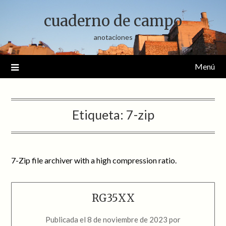
Saltar
cuaderno de campo
al
contenido
anotaciones
Menú
Etiqueta:
7-zip
7-Zip file archiver with a high compression ratio.
RG35XX
Publicada el
8 de noviembre de 2023
por