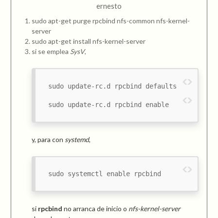
ernesto
sudo apt-get purge rpcbind nfs-common nfs-kernel-
server
sudo apt-get install nfs-kernel-server
si se emplea
SysV
,
sudo update-rc.d rpcbind defaults
sudo update-rc.d rpcbind enable
y, para con
systemd
,
sudo systemctl enable rpcbind
si
rpcbind
no arranca de inicio o
nfs-kernel-server