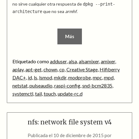
no sirve cualquier otra respuesta de
dpkg --print-
que no sea
armhf
.
architecture
Más
Etiquetado como
adduser
,
alsa
,
alsamixer
,
amixer
,
aplay
,
apt-get
,
chown
,
cp
,
Creative Stage
,
Hifiberry
DAC+
,
id
,
ls
,
lsmod
,
mkdir
,
modprobe
,
mpc
,
mpd
,
netstat
,
pulseaudio
,
raspi-config
,
snd-bcm2835
,
systemctl
,
tail
,
touch
,
update-rc.d
nfs: network file system v4
Publicada el
10 de diciembre de 2015
por