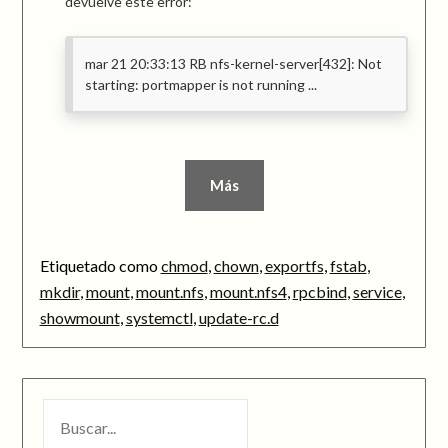
devuelve este error:
mar 21 20:33:13 RB nfs-kernel-server[432]: Not
starting: portmapper is not running ...
Más
Etiquetado como
chmod
,
chown
,
exportfs
,
fstab
,
mkdir
,
mount
,
mount.nfs
,
mount.nfs4
,
rpcbind
,
service
,
showmount
,
systemctl
,
update-rc.d
BUSCAR