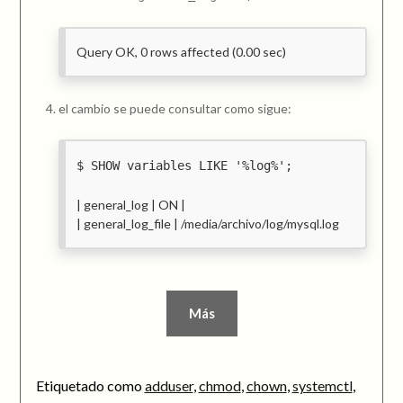
Query OK, 0 rows affected (0.00 sec)
el cambio se puede consultar como sigue:
SHOW variables LIKE '%log%';
| general_log | ON |
| general_log_file | /media/archivo/log/mysql.log
Más
Etiquetado como
adduser
,
chmod
,
chown
,
systemctl
,