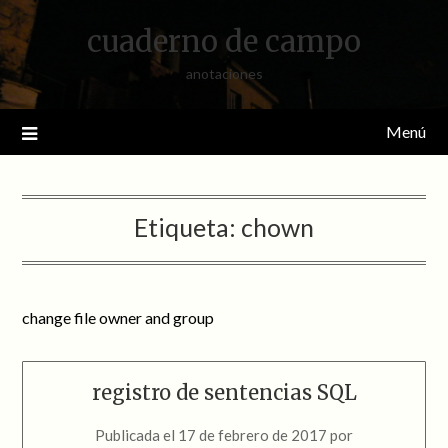
Saltar
cuaderno de campo
al
contenido
anotaciones
Menú
Etiqueta:
chown
change file owner and group
registro de sentencias SQL
Publicada el
17 de febrero de 2017
por