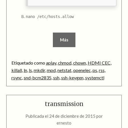
nano /etc/hosts.allow
Más
Etiquetado como
aplay
,
chmod
,
chown
,
HDMI CEC
,
killall
,
ln
,
ls
,
mkdir
,
mpd
,
netstat
,
openelec
,
ps
,
rss
,
rsync
,
snd-bcm2835
,
ssh
,
ssh-keygen
,
systemctl
transmission
Publicada el
24 de diciembre de 2015
por
ernesto