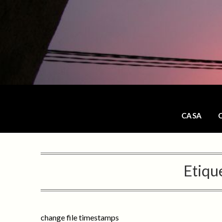
Saltar
al
contenido
CASA
Etiqu
change file timestamps