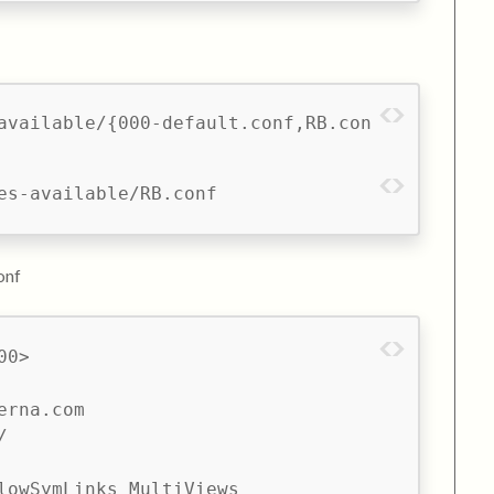
available/{000-default.conf,RB.con
es-available/RB.conf
onf
0>

rna.com



lowSymLinks MultiViews
