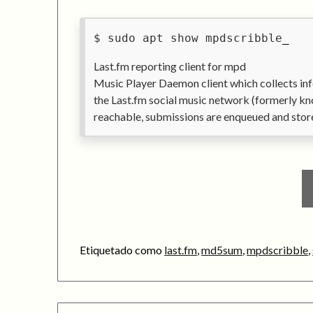
sudo apt show mpdscribble
Last.fm reporting client for mpd
Music Player Daemon client which collects in
the Last.fm social music network (formerly kn
reachable, submissions are enqueued and stor
Etiquetado como
last.fm
,
md5sum
,
mpdscribble
,