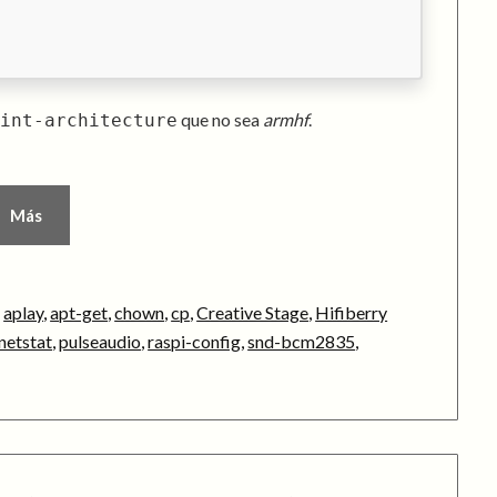
que no sea
armhf
.
rint-architecture
Más
,
aplay
,
apt-get
,
chown
,
cp
,
Creative Stage
,
Hifiberry
netstat
,
pulseaudio
,
raspi-config
,
snd-bcm2835
,