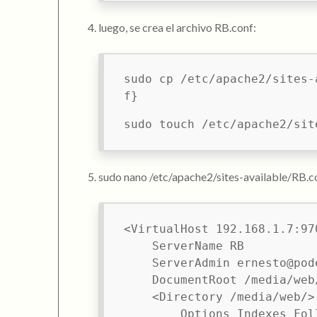
luego, se crea el archivo RB.conf:
sudo cp /etc/apache2/sites-
f}
sudo touch /etc/apache2/sit
sudo nano /etc/apache2/sites-available/RB.c
<VirtualHost 192.168.1.7:970
    ServerName RB

    ServerAdmin ernesto@pode
    DocumentRoot /media/web/
    <Directory /media/web/>

        Options Indexes Fol