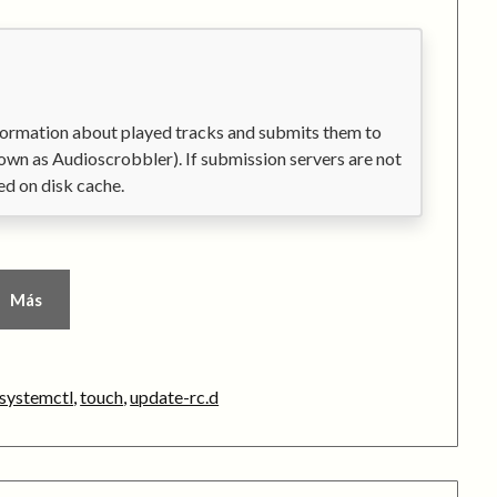
formation about played tracks and submits them to
own as Audioscrobbler). If submission servers are not
ed on disk cache.
Más
systemctl
,
touch
,
update-rc.d