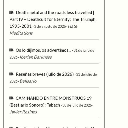
Death metal and the roads less travelled |
Part IV – Deathcult for Eternity: The Triumph,
1995-2001
Hate
3 de agosto de 2026
Meditations
Os lo dijimos, os advertimos...
31 de julio de
Iberian Darkness
2026
Reseñas breves (julio de 2026)
31 de julio de
Belisario
2026
CAMINANDO ENTRE MONSTRUOS 19
(Bestiario Sonoro): Tabach
30 de julio de 2026
Javier Resines