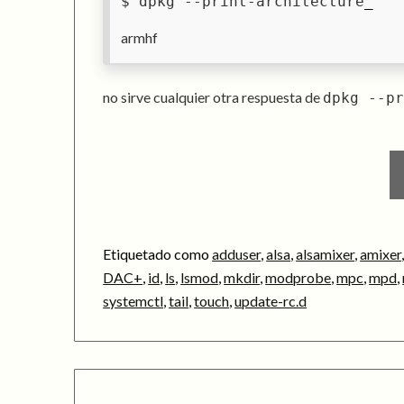
dpkg --print-architecture
armhf
no sirve cualquier otra respuesta de
dpkg --p
Etiquetado como
adduser
,
alsa
,
alsamixer
,
amixer
DAC+
,
id
,
ls
,
lsmod
,
mkdir
,
modprobe
,
mpc
,
mpd
,
systemctl
,
tail
,
touch
,
update-rc.d