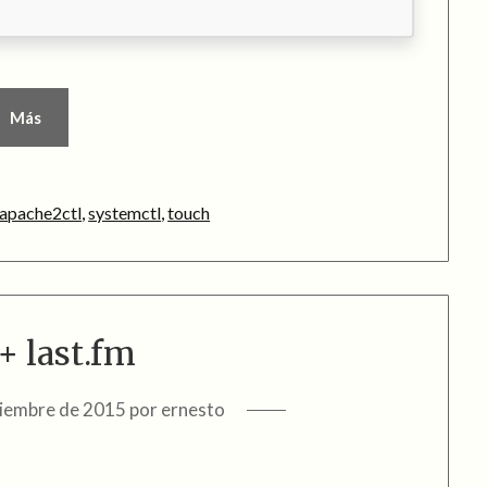
Más
apache2ctl
,
systemctl
,
touch
 last.fm
ciembre de 2015
por
ernesto