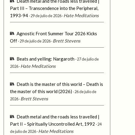
Death metal and the roads less travelled |
Part III – Transcendence into the Peripheral,
1993-94
Hate Meditations
29 de julio de 2026
Agnostic Front Summer Tour 2026 Kicks
Off
Brett Stevens
29 de julio de 2026
Beats and yelling: Nargaroth
27 de julio de
Hate Meditations
2026
Death is the master of this world – Death is
the master of this world (2026)
26 de julio de
Brett Stevens
2026
Death metal and the roads less travelled |
Part II – Spiritually Uncontrolled Art, 1992
24
Hate Meditations
de julio de 2026