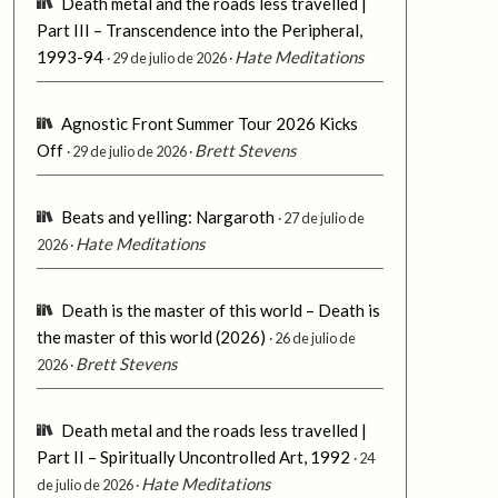
Death metal and the roads less travelled |
Part III – Transcendence into the Peripheral,
1993-94
Hate Meditations
29 de julio de 2026
Agnostic Front Summer Tour 2026 Kicks
Off
Brett Stevens
29 de julio de 2026
Beats and yelling: Nargaroth
27 de julio de
Hate Meditations
2026
Death is the master of this world – Death is
the master of this world (2026)
26 de julio de
Brett Stevens
2026
Death metal and the roads less travelled |
Part II – Spiritually Uncontrolled Art, 1992
24
Hate Meditations
de julio de 2026