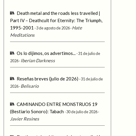
Death metal and the roads less travelled |
Part IV – Deathcult for Eternity: The Triumph,
1995-2001
Hate
3 de agosto de 2026
Meditations
Os lo dijimos, os advertimos...
31 de julio de
Iberian Darkness
2026
Reseñas breves (julio de 2026)
31 de julio de
Belisario
2026
CAMINANDO ENTRE MONSTRUOS 19
(Bestiario Sonoro): Tabach
30 de julio de 2026
Javier Resines