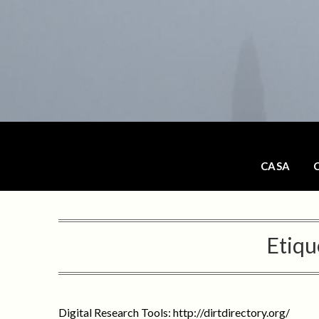
Saltar
al
contenido
CASA
Etiqu
Digital Research Tools: http://dirtdirectory.org/