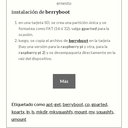
ernesto
instalación de
berryboot
en una tarjeta SD, se crea una partición única y se
formatea como FAT (16 ó 32). valga
gparted
para la
ocasión.
luego, se copia el archivo de
berryboot
en la tarjeta
(hay una versión para la
raspberry pi
y otra, para la
raspberry pi 2
) y se desempaqueta directamente en la
raíz del dispositivo.
Más
Etiquetado como
apt-get
,
berryboot
,
cp
,
gparted
,
kpartx
,
ln
,
ls
,
mkdir
,
mksquashfs
,
mount
,
mv
,
squashfs
,
umount