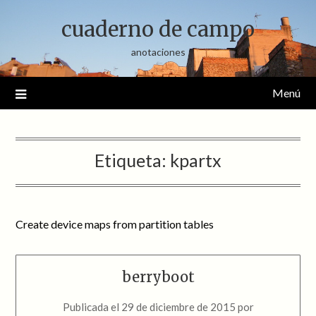
Saltar
cuaderno de campo
al
contenido
anotaciones
Menú
Etiqueta:
kpartx
Create device maps from partition tables
berryboot
Publicada el
29 de diciembre de 2015
por