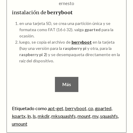
ernesto
instalación de
berryboot
en una tarjeta SD, se crea una partición única y se
formatea como FAT (16 ó 32). valga
gparted
para la
ocasión.
luego, se copia el archivo de
berryboot
en la tarjeta
(hay una versión para la
raspberry pi
y otra, para la
raspberry pi 2
) y se desempaqueta directamente en la
raíz del dispositivo.
Más
Etiquetado como
apt-get
,
berryboot
,
cp
,
gparted
,
kpartx
,
ln
,
ls
,
mkdir
,
mksquashfs
,
mount
,
mv
,
squashfs
,
umount