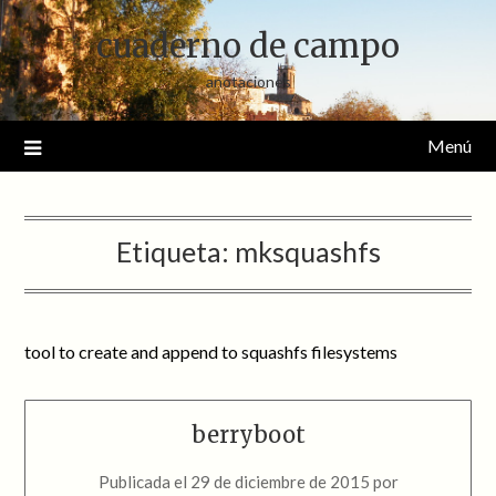
Saltar
cuaderno de campo
al
contenido
anotaciones
Menú
Etiqueta:
mksquashfs
tool to create and append to squashfs filesystems
berryboot
Publicada el
29 de diciembre de 2015
por