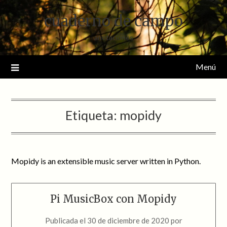
Saltar
cuaderno de campo
al
contenido
anotaciones
Menú
Etiqueta:
mopidy
Mopidy is an extensible music server written in Python.
Pi MusicBox con Mopidy
Publicada el
30 de diciembre de 2020
por