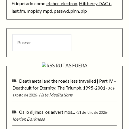
Etiquetado como
etcher-electron
,
Hifiberry DAC+
,
last.fm
,
mopidy
,
mpd
,
passwd
,
pinn
,
pip
BUSCAR
RUTAS FUERA
Death metal and the roads less travelled | Part IV –
Deathcult for Eternity: The Triumph, 1995-2001
3 de
Hate Meditations
agosto de 2026
Os lo dijimos, os advertimos...
31 de julio de 2026
Iberian Darkness