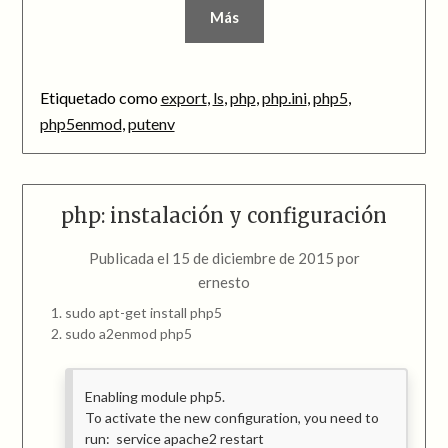
Más
Etiquetado como
export
,
ls
,
php
,
php.ini
,
php5
,
php5enmod
,
putenv
php: instalación y configuración
Publicada el
15 de diciembre de 2015
por
ernesto
sudo apt-get install php5
sudo a2enmod php5
Enabling module php5.
To activate the new configuration, you need to
run: service apache2 restart