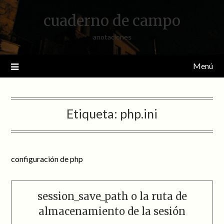
Saltar
cuaderno de campo
al
contenido
anotaciones
Menú
Etiqueta:
php.ini
configuración de php
session_save_path o la ruta de
almacenamiento de la sesión