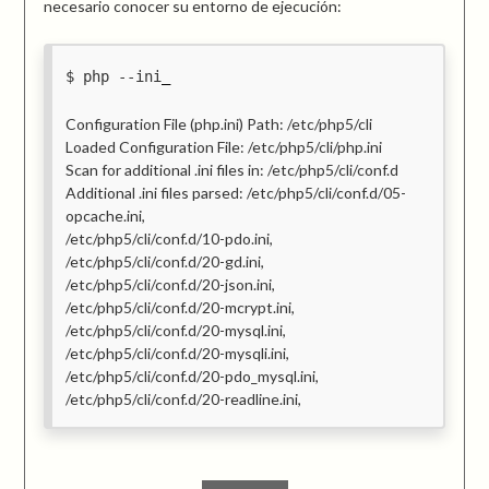
necesario conocer su entorno de ejecución:
php --ini
Configuration File (php.ini) Path: /etc/php5/cli
Loaded Configuration File: /etc/php5/cli/php.ini
Scan for additional .ini files in: /etc/php5/cli/conf.d
Additional .ini files parsed: /etc/php5/cli/conf.d/05-
opcache.ini,
/etc/php5/cli/conf.d/10-pdo.ini,
/etc/php5/cli/conf.d/20-gd.ini,
/etc/php5/cli/conf.d/20-json.ini,
/etc/php5/cli/conf.d/20-mcrypt.ini,
/etc/php5/cli/conf.d/20-mysql.ini,
/etc/php5/cli/conf.d/20-mysqli.ini,
/etc/php5/cli/conf.d/20-pdo_mysql.ini,
/etc/php5/cli/conf.d/20-readline.ini,