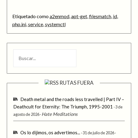
Etiquetado como
a2enmod
,
apt-get
,
filesmatch
,
id
,
php.ini
,
service
,
systemctl
BUSCAR
RUTAS FUERA
Death metal and the roads less travelled | Part IV –
Deathcult for Eternity: The Triumph, 1995-2001
3 de
Hate Meditations
agosto de 2026
Os lo dijimos, os advertimos...
31 de julio de 2026