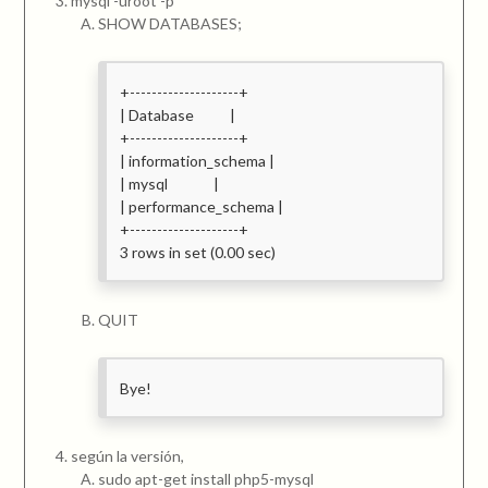
mysql -uroot -p
SHOW DATABASES;
+--------------------+
| Database |
+--------------------+
| information_schema |
| mysql |
| performance_schema |
+--------------------+
3 rows in set (0.00 sec)
QUIT
Bye!
según la versión,
sudo apt-get install php5-mysql