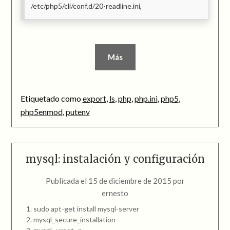
/etc/php5/cli/conf.d/20-readline.ini,
Más
Etiquetado como
export
,
ls
,
php
,
php.ini
,
php5
,
php5enmod
,
putenv
mysql: instalación y configuración
Publicada el
15 de diciembre de 2015
por
ernesto
sudo apt-get install mysql-server
mysql_secure_installation