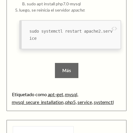
sudo apt install php7.0-mysql
luego, se reinicia el servidor
apache
:
sudo systemctl restart apache2.serv
ice
Más
Etiquetado como
apt-get
,
mysql
,
mysql_secure_installation
,
php5
,
service
,
systemctl
BUSCAR