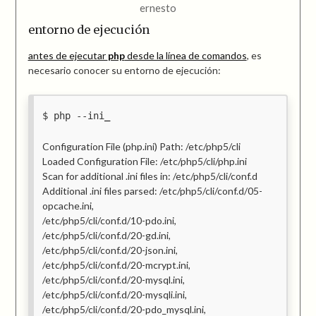
ernesto
entorno de ejecución
antes de ejecutar
php
desde la línea de comandos
, es
necesario conocer su entorno de ejecución:
php --ini
Configuration File (php.ini) Path: /etc/php5/cli
Loaded Configuration File: /etc/php5/cli/php.ini
Scan for additional .ini files in: /etc/php5/cli/conf.d
Additional .ini files parsed: /etc/php5/cli/conf.d/05-
opcache.ini,
/etc/php5/cli/conf.d/10-pdo.ini,
/etc/php5/cli/conf.d/20-gd.ini,
/etc/php5/cli/conf.d/20-json.ini,
/etc/php5/cli/conf.d/20-mcrypt.ini,
/etc/php5/cli/conf.d/20-mysql.ini,
/etc/php5/cli/conf.d/20-mysqli.ini,
/etc/php5/cli/conf.d/20-pdo_mysql.ini,