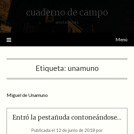
Saltar
cuaderno de campo
al
contenido
anotaciones
Menú
Etiqueta:
unamuno
Miguel de Unamuno
Entró la pestañuda contoneándose…
Publicada el
12 de junio de 2018
por