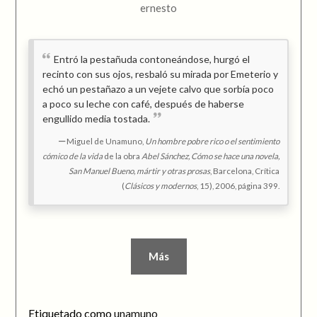
ernesto
Entró la pestañuda contoneándose, hurgó el
recinto con sus ojos, resbaló su mirada por Emeterio y
echó un pestañazo a un vejete calvo que sorbía poco
a poco su leche con café, después de haberse
engullido media tostada.
Miguel de Unamuno,
Un hombre pobre rico o el sentimiento
cómico de la vida
de la obra
Abel Sánchez, Cómo se hace una novela,
San Manuel Bueno, mártir y otras prosas
, Barcelona, Crítica
(
Clásicos y modernos
, 15), 2006, página 399.
Más
Etiquetado como
unamuno