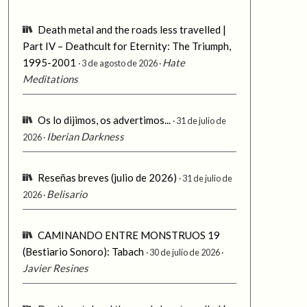
Death metal and the roads less travelled |
Part IV – Deathcult for Eternity: The Triumph,
1995-2001
Hate
3 de agosto de 2026
Meditations
Os lo dijimos, os advertimos...
31 de julio de
Iberian Darkness
2026
Reseñas breves (julio de 2026)
31 de julio de
Belisario
2026
CAMINANDO ENTRE MONSTRUOS 19
(Bestiario Sonoro): Tabach
30 de julio de 2026
Javier Resines