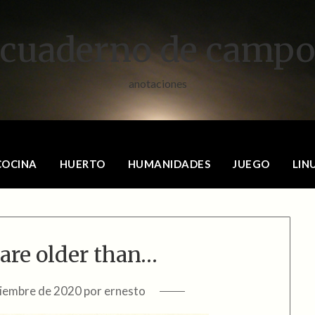
cuaderno de camp
anotaciones
COCINA
HUERTO
HUMANIDADES
JUEGO
LIN
are older than…
tiembre de 2020
por
ernesto