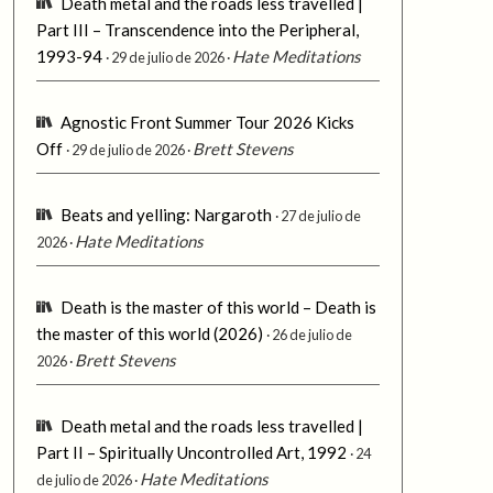
Death metal and the roads less travelled |
Part III – Transcendence into the Peripheral,
1993-94
Hate Meditations
29 de julio de 2026
Agnostic Front Summer Tour 2026 Kicks
Off
Brett Stevens
29 de julio de 2026
Beats and yelling: Nargaroth
27 de julio de
Hate Meditations
2026
Death is the master of this world – Death is
the master of this world (2026)
26 de julio de
Brett Stevens
2026
Death metal and the roads less travelled |
Part II – Spiritually Uncontrolled Art, 1992
24
Hate Meditations
de julio de 2026