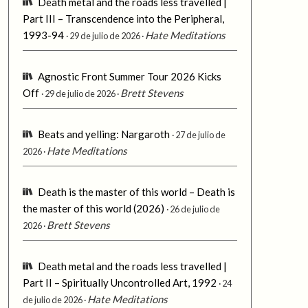
Death metal and the roads less travelled |
Part III – Transcendence into the Peripheral,
1993-94
Hate Meditations
29 de julio de 2026
Agnostic Front Summer Tour 2026 Kicks
Off
Brett Stevens
29 de julio de 2026
Beats and yelling: Nargaroth
27 de julio de
Hate Meditations
2026
Death is the master of this world – Death is
the master of this world (2026)
26 de julio de
Brett Stevens
2026
Death metal and the roads less travelled |
Part II – Spiritually Uncontrolled Art, 1992
24
Hate Meditations
de julio de 2026