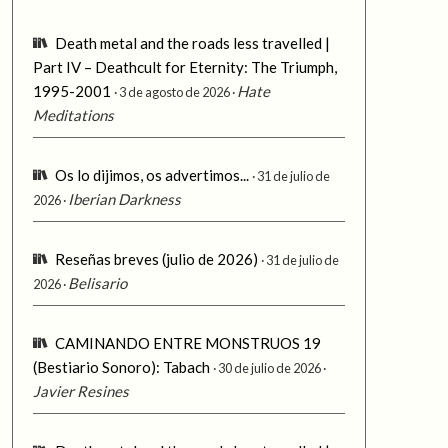
Death metal and the roads less travelled |
Part IV – Deathcult for Eternity: The Triumph,
1995-2001
Hate
3 de agosto de 2026
Meditations
Os lo dijimos, os advertimos...
31 de julio de
Iberian Darkness
2026
Reseñas breves (julio de 2026)
31 de julio de
Belisario
2026
CAMINANDO ENTRE MONSTRUOS 19
(Bestiario Sonoro): Tabach
30 de julio de 2026
Javier Resines