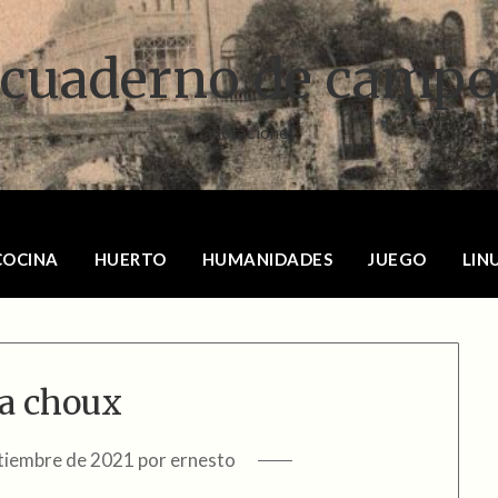
cuaderno de camp
anotaciones
COCINA
HUERTO
HUMANIDADES
JUEGO
LIN
a choux
tiembre de 2021
por
ernesto