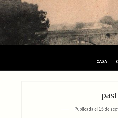
Saltar
al
contenido
CASA
past
Publicada el
15 de sep