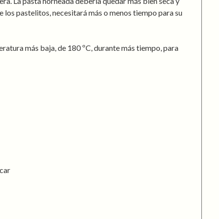
era. La pasta horneada debería quedar más bien seca y
e los pastelitos, necesitará más o menos tiempo para su
eratura más baja, de 180 ºC, durante más tiempo, para
úcar