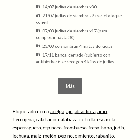
14/07 judías de siembra x30
21/07 judías de siembra x9 tras el ataque
conejil
07/08 judías de siembra x17 (para
completar hasta 30)
23/08 se siembran 4 matas de judías
17/11 bancal cerrado (cubierto con
antihierbas): se recogen 4 kilos de judías.
Más
Etiquetado como
acelga
,
ajo
,
alcachofa
,
apio
,
berenjena
,
calabacín
,
calabaza
,
cebolla
,
escarola
,
esparraguera
,
espinaca
,
frambuesa
,
fresa
,
haba
,
judía
,
lechuga
,
maíz
,
melón
,
pepino
,
pimiento
,
rabanito
,