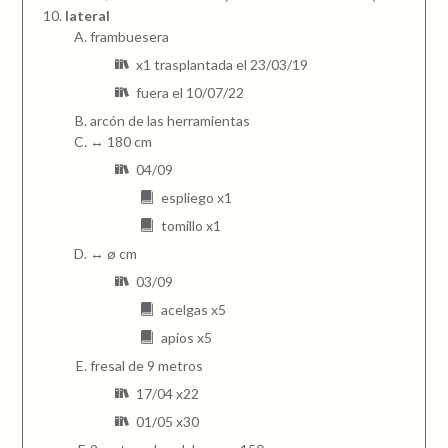
lateral
frambuesera
x1 trasplantada el 23/03/19
fuera el 10/07/22
arcón de las herramientas
↔ 180 cm
04/09
espliego x1
tomillo x1
↔ ø cm
03/09
acelgas x5
apios x5
fresal de 9 metros
17/04 x22
01/05 x30