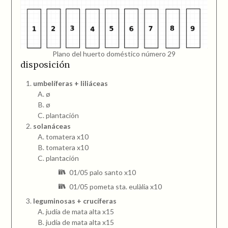
Plano del huerto doméstico número 29
disposición
umbelíferas + liliáceas
ø
ø
plantación
solanáceas
tomatera x10
tomatera x10
plantación
01/05 palo santo x10
01/05 pometa sta. eulàlia x10
leguminosas + crucíferas
judía de mata alta x15
judía de mata alta x15