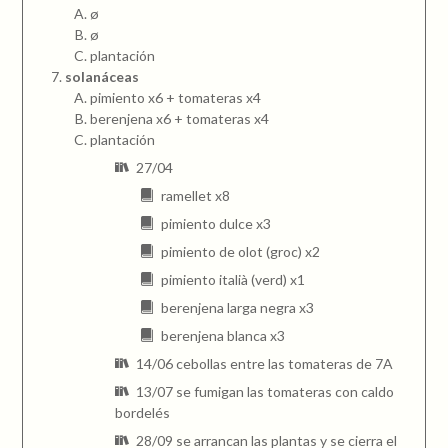
ø
ø
plantación
solanáceas
pimiento x6 + tomateras x4
berenjena x6 + tomateras x4
plantación
27/04
ramellet x8
pimiento dulce x3
pimiento de olot (groc) x2
pimiento italià (verd) x1
berenjena larga negra x3
berenjena blanca x3
14/06 cebollas entre las tomateras de 7A
13/07 se fumigan las tomateras con caldo
bordelés
28/09 se arrancan las plantas y se cierra el