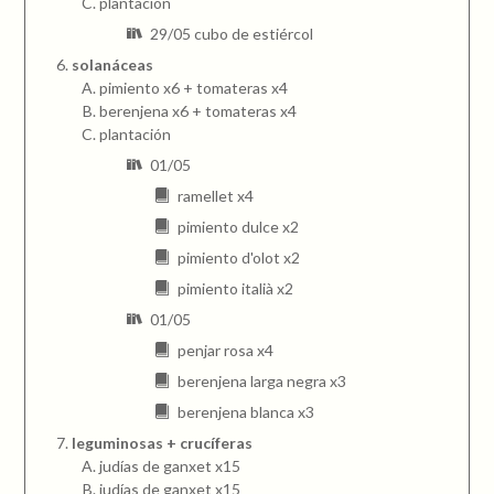
plantación
29/05 cubo de estiércol
solanáceas
pimiento x6 + tomateras x4
berenjena x6 + tomateras x4
plantación
01/05
ramellet x4
pimiento dulce x2
pimiento d'olot x2
pimiento italià x2
01/05
penjar rosa x4
berenjena larga negra x3
berenjena blanca x3
leguminosas + crucíferas
judías de ganxet x15
judías de ganxet x15