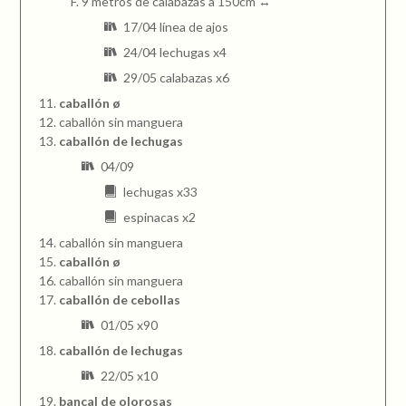
9 metros de calabazas a 150cm ↔
17/04 línea de ajos
24/04 lechugas x4
29/05 calabazas x6
caballón ø
caballón sin manguera
caballón de lechugas
04/09
lechugas x33
espinacas x2
caballón sin manguera
caballón ø
caballón sin manguera
caballón de cebollas
01/05 x90
caballón de lechugas
22/05 x10
bancal de olorosas