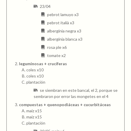
23/04
pebrot lamuyo x3
pebrot italià x3
alberginia negra x3
alberginia blanca x3
rosa ple x6
tomate x2
leguminosas + crucíferas
coles x10
coles x10
plantación
se siembran en este bancal, el 2, porque se
sembraron por error las mongetes en el 4
compuestas + quenopodiáceas + cucurbitáceas
maíz x15
maíz x15
plantación