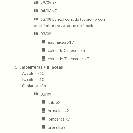
29/05 x8
04/06 x7
12/08 bancal cerrado (cubierto con
antihierba) tras ataque de jabalíes
03/09
espinacas x19
coles de 3 meses x6
coles de 7 semanas x7
umbelíferas + liliáceas
coles x10
coles x10
plantación
03/09
kale x2
bruselas x2
lombarda x7
brocoli x9