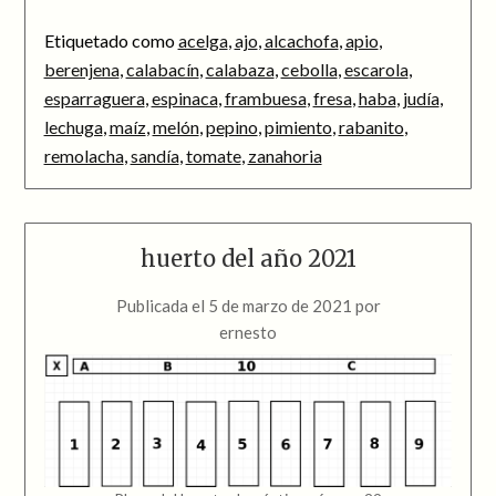
Etiquetado como
acelga
,
ajo
,
alcachofa
,
apio
,
berenjena
,
calabacín
,
calabaza
,
cebolla
,
escarola
,
esparraguera
,
espinaca
,
frambuesa
,
fresa
,
haba
,
judía
,
lechuga
,
maíz
,
melón
,
pepino
,
pimiento
,
rabanito
,
remolacha
,
sandía
,
tomate
,
zanahoria
huerto del año 2021
Publicada el
5 de marzo de 2021
por
ernesto