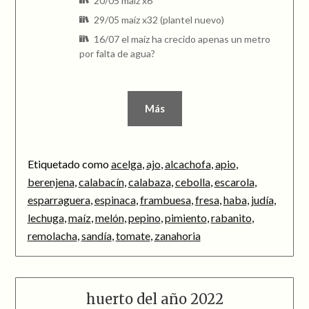
20/05 maíz x6
29/05 maíz x32 (plantel nuevo)
16/07 el maíz ha crecido apenas un metro
por falta de agua?
Más
Etiquetado como
acelga
,
ajo
,
alcachofa
,
apio
,
berenjena
,
calabacín
,
calabaza
,
cebolla
,
escarola
,
esparraguera
,
espinaca
,
frambuesa
,
fresa
,
haba
,
judía
,
lechuga
,
maíz
,
melón
,
pepino
,
pimiento
,
rabanito
,
remolacha
,
sandía
,
tomate
,
zanahoria
huerto del año 2022