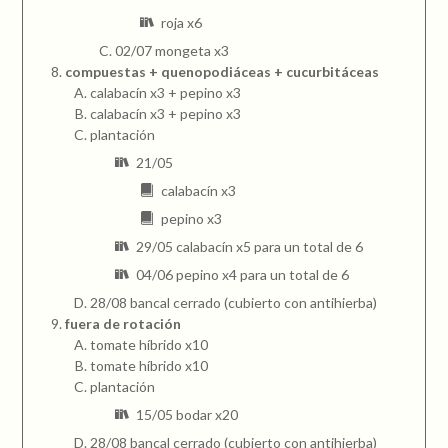
roja x6
02/07 mongeta x3
compuestas + quenopodiáceas + cucurbitáceas
calabacín x3 + pepino x3
calabacín x3 + pepino x3
plantación
21/05
calabacín x3
pepino x3
29/05 calabacín x5 para un total de 6
04/06 pepino x4 para un total de 6
28/08 bancal cerrado (cubierto con antihierba)
fuera de rotación
tomate híbrido x10
tomate híbrido x10
plantación
15/05 bodar x20
28/08 bancal cerrado (cubierto con antihierba)