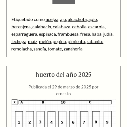
Etiquetado como
acelga
,
ajo
,
alcachofa
,
apio
,
berenjena
,
calabacín
,
calabaza
,
cebolla
,
escarola
,
esparraguera
,
espinaca
,
frambuesa
,
fresa
,
haba
,
judía
,
lechuga
,
maíz
,
melón
,
pepino
,
pimiento
,
rabanito
,
remolacha
,
sandía
,
tomate
,
zanahoria
huerto del año 2025
Publicada el
29 de marzo de 2025
por
ernesto