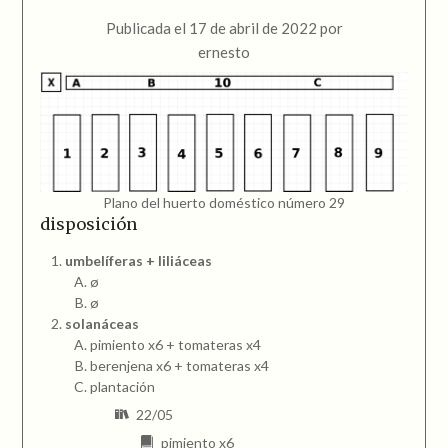
Publicada el
17 de abril de 2022
por
ernesto
Plano del huerto doméstico número 29
disposición
umbelíferas + liliáceas
ø
ø
solanáceas
pimiento x6 + tomateras x4
berenjena x6 + tomateras x4
plantación
22/05
pimiento x6