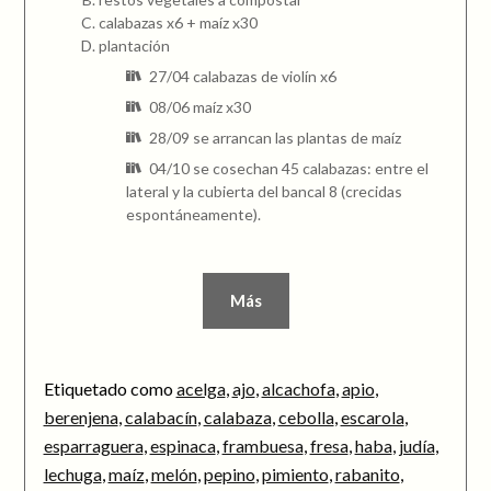
calabazas x6 + maíz x30
plantación
27/04 calabazas de violín x6
08/06 maíz x30
28/09 se arrancan las plantas de maíz
04/10 se cosechan 45 calabazas: entre el
lateral y la cubierta del bancal 8 (crecidas
espontáneamente).
Más
Etiquetado como
acelga
,
ajo
,
alcachofa
,
apio
,
berenjena
,
calabacín
,
calabaza
,
cebolla
,
escarola
,
esparraguera
,
espinaca
,
frambuesa
,
fresa
,
haba
,
judía
,
lechuga
,
maíz
,
melón
,
pepino
,
pimiento
,
rabanito
,