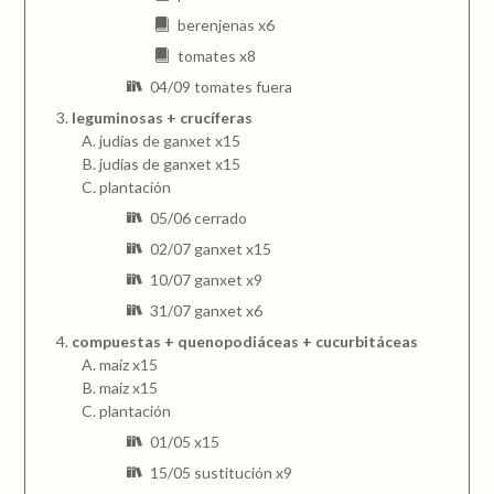
berenjenas x6
tomates x8
04/09 tomates fuera
leguminosas + crucíferas
judías de ganxet x15
judías de ganxet x15
plantación
05/06 cerrado
02/07 ganxet x15
10/07 ganxet x9
31/07 ganxet x6
compuestas + quenopodiáceas + cucurbitáceas
maíz x15
maíz x15
plantación
01/05 x15
15/05 sustitución x9