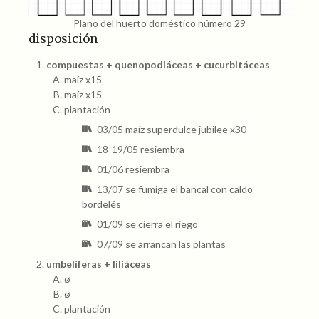
Plano del huerto doméstico número 29
disposición
compuestas + quenopodiáceas + cucurbitáceas
maíz x15
maíz x15
plantación
03/05 maíz superdulce jubilee x30
18-19/05 resiembra
01/06 resiembra
13/07 se fumiga el bancal con caldo
bordelés
01/09 se cierra el riego
07/09 se arrancan las plantas
umbelíferas + liliáceas
ø
ø
plantación