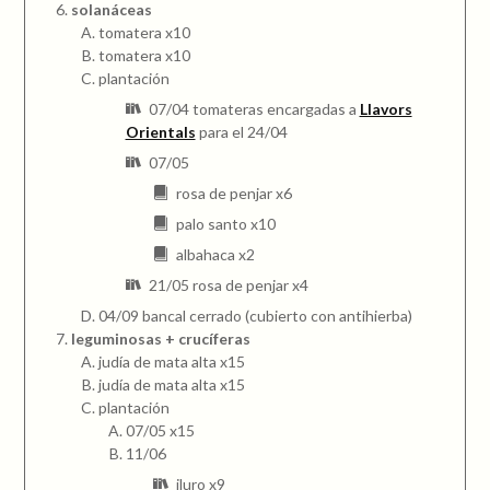
solanáceas
tomatera x10
tomatera x10
plantación
07/04 tomateras encargadas a
Llavors
Orientals
para el 24/04
07/05
rosa de penjar x6
palo santo x10
albahaca x2
21/05 rosa de penjar x4
04/09 bancal cerrado (cubierto con antihierba)
leguminosas + crucíferas
judía de mata alta x15
judía de mata alta x15
plantación
07/05 x15
11/06
iluro x9