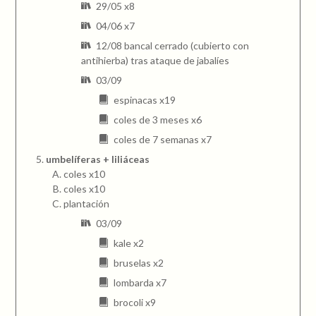
29/05 x8
04/06 x7
12/08 bancal cerrado (cubierto con
antihierba) tras ataque de jabalíes
03/09
espinacas x19
coles de 3 meses x6
coles de 7 semanas x7
umbelíferas + liliáceas
coles x10
coles x10
plantación
03/09
kale x2
bruselas x2
lombarda x7
brocoli x9