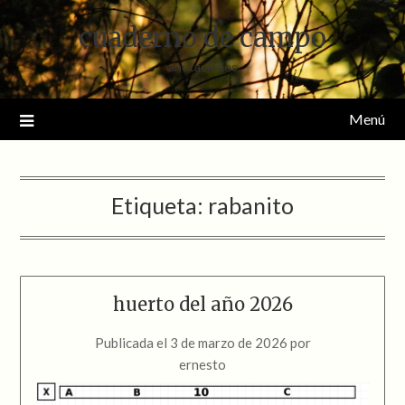
Saltar
cuaderno de campo
al
contenido
anotaciones
Menú
Etiqueta:
rabanito
huerto del año 2026
Publicada el
3 de marzo de 2026
por
ernesto