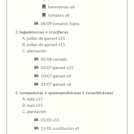
berenjenas x6
tomates x8
04/09 tomates fuera
leguminosas + crucíferas
judías de ganxet x15
judías de ganxet x15
plantación
05/06 cerrado
02/07 ganxet x15
10/07 ganxet x9
31/07 ganxet x6
compuestas + quenopodiáceas + cucurbitáceas
maíz x15
maíz x15
plantación
01/05 x15
15/05 sustitución x9