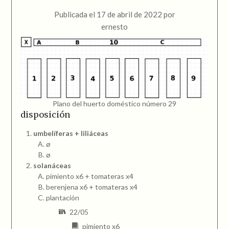
Publicada el
17 de abril de 2022
por
ernesto
Plano del huerto doméstico número 29
disposición
umbelíferas + liliáceas
ø
ø
solanáceas
pimiento x6 + tomateras x4
berenjena x6 + tomateras x4
plantación
22/05
pimiento x6