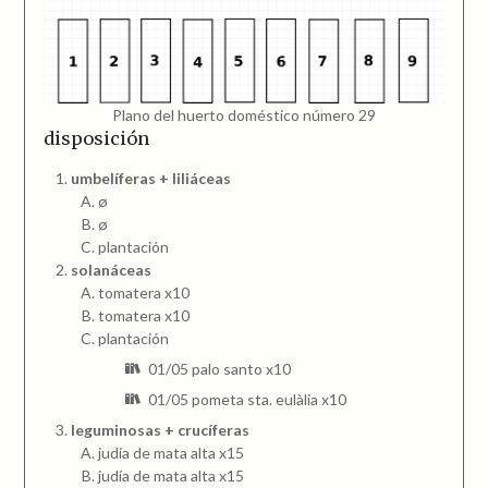
Plano del huerto doméstico número 29
disposición
umbelíferas + liliáceas
ø
ø
plantación
solanáceas
tomatera x10
tomatera x10
plantación
01/05 palo santo x10
01/05 pometa sta. eulàlia x10
leguminosas + crucíferas
judía de mata alta x15
judía de mata alta x15