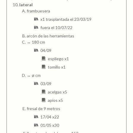
lateral
frambuesera
x1 trasplantada el 23/03/19
fuera el 10/07/22
arcón de las herramientas
↔ 180 cm
04/09
espliego x1
tomillo x1
↔ ø cm
03/09
acelgas x5
apios x5
fresal de 9 metros
17/04 x22
01/05 x30