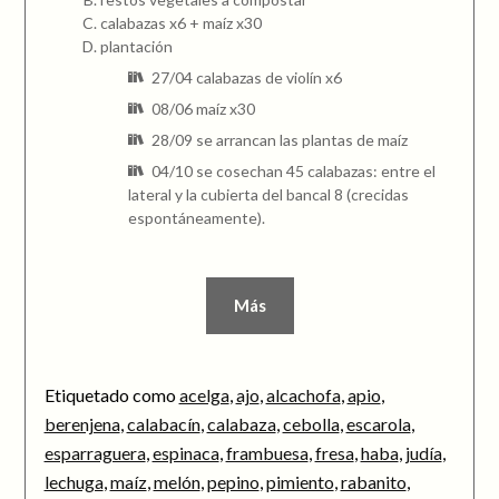
calabazas x6 + maíz x30
plantación
27/04 calabazas de violín x6
08/06 maíz x30
28/09 se arrancan las plantas de maíz
04/10 se cosechan 45 calabazas: entre el
lateral y la cubierta del bancal 8 (crecidas
espontáneamente).
Más
Etiquetado como
acelga
,
ajo
,
alcachofa
,
apio
,
berenjena
,
calabacín
,
calabaza
,
cebolla
,
escarola
,
esparraguera
,
espinaca
,
frambuesa
,
fresa
,
haba
,
judía
,
lechuga
,
maíz
,
melón
,
pepino
,
pimiento
,
rabanito
,