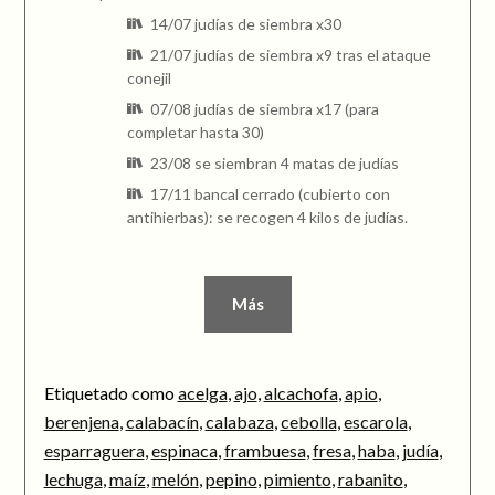
14/07 judías de siembra x30
21/07 judías de siembra x9 tras el ataque
conejil
07/08 judías de siembra x17 (para
completar hasta 30)
23/08 se siembran 4 matas de judías
17/11 bancal cerrado (cubierto con
antihierbas): se recogen 4 kilos de judías.
Más
Etiquetado como
acelga
,
ajo
,
alcachofa
,
apio
,
berenjena
,
calabacín
,
calabaza
,
cebolla
,
escarola
,
esparraguera
,
espinaca
,
frambuesa
,
fresa
,
haba
,
judía
,
lechuga
,
maíz
,
melón
,
pepino
,
pimiento
,
rabanito
,