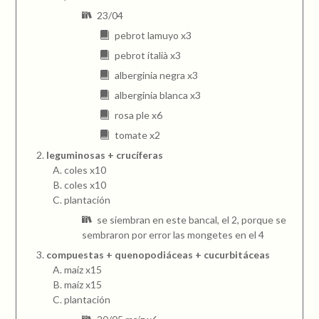
23/04
pebrot lamuyo x3
pebrot italià x3
alberginia negra x3
alberginia blanca x3
rosa ple x6
tomate x2
leguminosas + crucíferas
coles x10
coles x10
plantación
se siembran en este bancal, el 2, porque se
sembraron por error las mongetes en el 4
compuestas + quenopodiáceas + cucurbitáceas
maíz x15
maíz x15
plantación