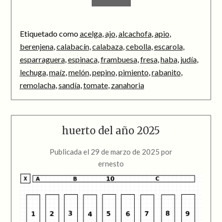
Etiquetado como
acelga
,
ajo
,
alcachofa
,
apio
,
berenjena
,
calabacín
,
calabaza
,
cebolla
,
escarola
,
esparraguera
,
espinaca
,
frambuesa
,
fresa
,
haba
,
judía
,
lechuga
,
maíz
,
melón
,
pepino
,
pimiento
,
rabanito
,
remolacha
,
sandía
,
tomate
,
zanahoria
huerto del año 2025
Publicada el
29 de marzo de 2025
por
ernesto