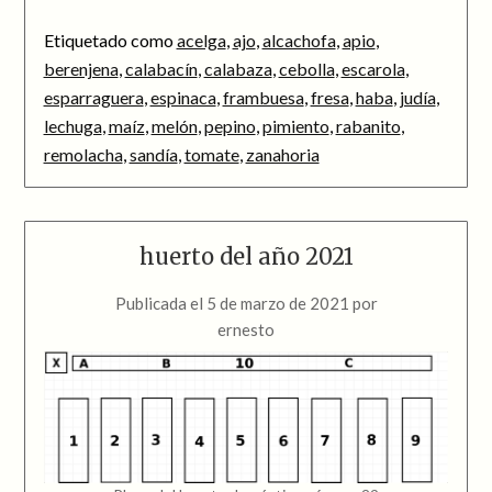
Etiquetado como
acelga
,
ajo
,
alcachofa
,
apio
,
berenjena
,
calabacín
,
calabaza
,
cebolla
,
escarola
,
esparraguera
,
espinaca
,
frambuesa
,
fresa
,
haba
,
judía
,
lechuga
,
maíz
,
melón
,
pepino
,
pimiento
,
rabanito
,
remolacha
,
sandía
,
tomate
,
zanahoria
huerto del año 2021
Publicada el
5 de marzo de 2021
por
ernesto