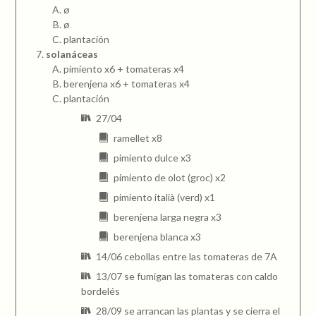
ø
ø
plantación
solanáceas
pimiento x6 + tomateras x4
berenjena x6 + tomateras x4
plantación
27/04
ramellet x8
pimiento dulce x3
pimiento de olot (groc) x2
pimiento italià (verd) x1
berenjena larga negra x3
berenjena blanca x3
14/06 cebollas entre las tomateras de 7A
13/07 se fumigan las tomateras con caldo
bordelés
28/09 se arrancan las plantas y se cierra el