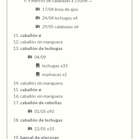
9 metros de calabazas a 150cm ↔
17/04 línea de ajos
24/04 lechugas x4
29/05 calabazas x6
caballón ø
caballón sin manguera
caballón de lechugas
04/09
lechugas x33
espinacas x2
caballón sin manguera
caballón ø
caballón sin manguera
caballón de cebollas
01/05 x90
caballón de lechugas
22/05 x10
bancal de olorosas