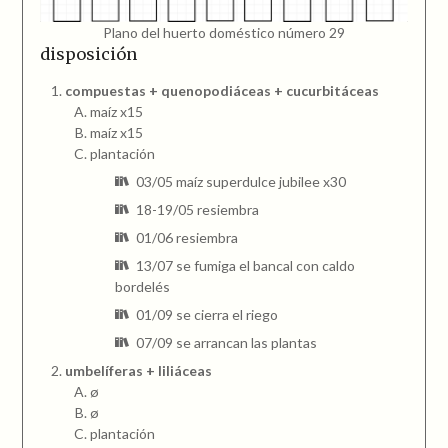
Plano del huerto doméstico número 29
disposición
compuestas + quenopodiáceas + cucurbitáceas
maíz x15
maíz x15
plantación
03/05 maíz superdulce jubilee x30
18-19/05 resiembra
01/06 resiembra
13/07 se fumiga el bancal con caldo
bordelés
01/09 se cierra el riego
07/09 se arrancan las plantas
umbelíferas + liliáceas
ø
ø
plantación