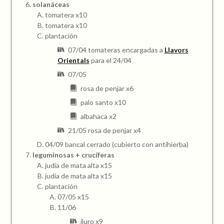
solanáceas
tomatera x10
tomatera x10
plantación
07/04 tomateras encargadas a
Llavors
Orientals
para el 24/04
07/05
rosa de penjar x6
palo santo x10
albahaca x2
21/05 rosa de penjar x4
04/09 bancal cerrado (cubierto con antihierba)
leguminosas + crucíferas
judía de mata alta x15
judía de mata alta x15
plantación
07/05 x15
11/06
iluro x9