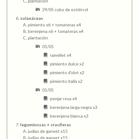
plantación
29/05 cubo de estiércol
solanáceas
pimiento x6 + tomateras x4
berenjena x6 + tomateras x4
plantación
01/05
ramellet x4
pimiento dulce x2
pimiento d'olot x2
pimiento italià x2
01/05
penjar rosa x4
berenjena larga negra x3
berenjena blanca x3
leguminosas + crucíferas
judías de ganxet x15
judías de ganxet x15