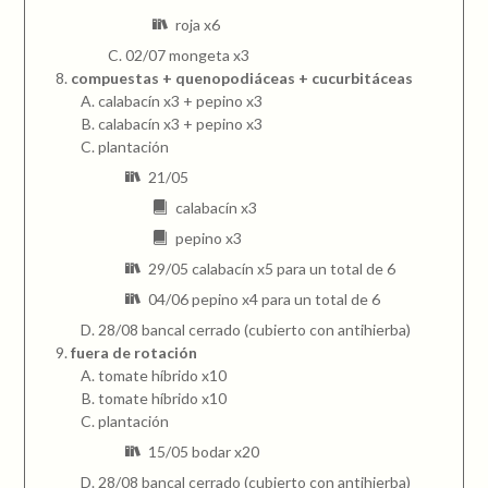
roja x6
02/07 mongeta x3
compuestas + quenopodiáceas + cucurbitáceas
calabacín x3 + pepino x3
calabacín x3 + pepino x3
plantación
21/05
calabacín x3
pepino x3
29/05 calabacín x5 para un total de 6
04/06 pepino x4 para un total de 6
28/08 bancal cerrado (cubierto con antihierba)
fuera de rotación
tomate híbrido x10
tomate híbrido x10
plantación
15/05 bodar x20
28/08 bancal cerrado (cubierto con antihierba)