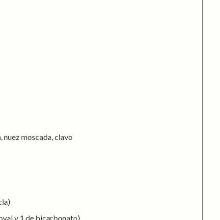
la, nuez moscada, clavo
cla)
Royal y 1 de bicarbonato)