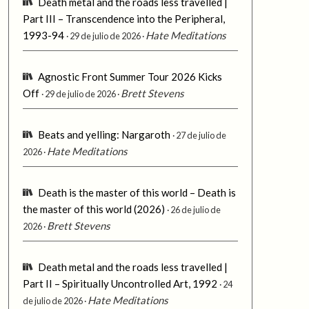
Death metal and the roads less travelled |
Part III – Transcendence into the Peripheral,
1993-94
Hate Meditations
29 de julio de 2026
Agnostic Front Summer Tour 2026 Kicks
Off
Brett Stevens
29 de julio de 2026
Beats and yelling: Nargaroth
27 de julio de
Hate Meditations
2026
Death is the master of this world – Death is
the master of this world (2026)
26 de julio de
Brett Stevens
2026
Death metal and the roads less travelled |
Part II – Spiritually Uncontrolled Art, 1992
24
Hate Meditations
de julio de 2026