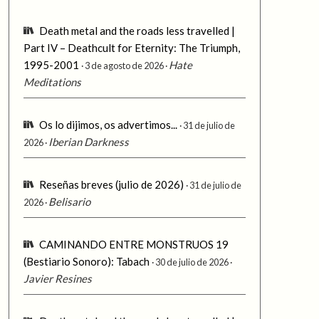
Death metal and the roads less travelled |
Part IV – Deathcult for Eternity: The Triumph,
1995-2001
Hate
3 de agosto de 2026
Meditations
Os lo dijimos, os advertimos...
31 de julio de
Iberian Darkness
2026
Reseñas breves (julio de 2026)
31 de julio de
Belisario
2026
CAMINANDO ENTRE MONSTRUOS 19
(Bestiario Sonoro): Tabach
30 de julio de 2026
Javier Resines