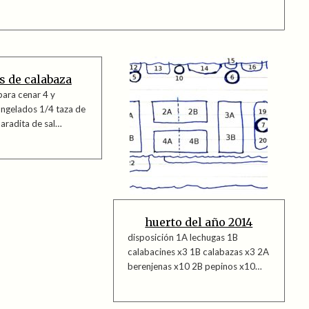
s de calabaza
para cenar 4 y
ngelados 1/4 taza de
aradita de sal…
huerto del año 2014
disposición 1A lechugas 1B
calabacines x3 1B calabazas x3 2A
berenjenas x10 2B pepinos x10…