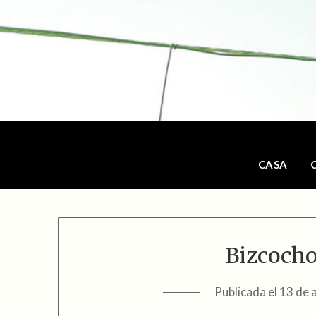
Saltar
al
contenido
CASA
Bizcocho
Publicada el
13 de 